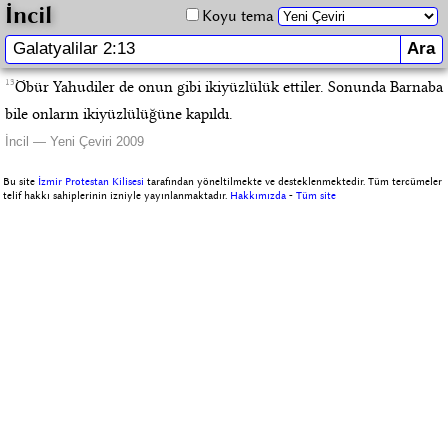
İncil
Koyu tema
13
Öbür Yahudiler de onun gibi ikiyüzlülük ettiler. Sonunda Barnaba
bile onların ikiyüzlülüğüne kapıldı.
İncil — Yeni Çeviri 2009
Bu site
İzmir Protestan Kilisesi
tarafından yöneltilmekte ve desteklenmektedir. Tüm tercümeler
telif hakkı sahiplerinin izniyle yayınlanmaktadır.
Hakkımızda
-
Tüm site