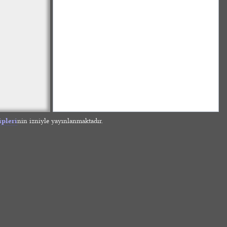
ipleri
nin izniyle yayınlanmaktadır.
»