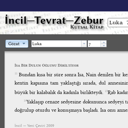
İncil
—Tevrat—Zebur
Kutsal Kitap
Gözat
İsa Bir Dulun Oğlunu Diriltiyor
Bundan kısa bir süre sonra İsa, Nain denilen bir ken
11
kentin kapısına tam yaklaştığı sırada, dul annesini
büyük bir kalabalık da kadınla birlikteydi.
Rab kadın
13
Yaklaşıp cenaze sedyesine dokununca sedyeyi ta
14
doğrulup oturdu ve konuşmaya başladı. İsa onu annes
İncil — Yeni Çeviri 2009