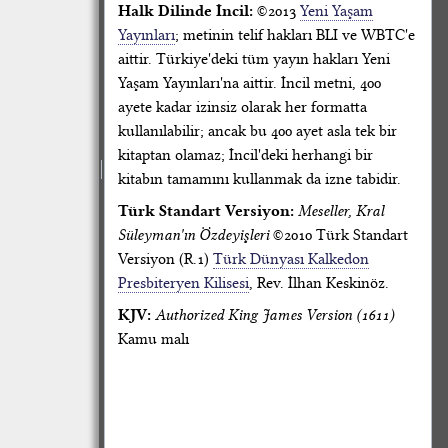
Halk Dilinde İncil:
©2013
Yeni Yaşam
Yayınları
; metinin telif hakları BLI ve WBTC'e
aittir. Türkiye'deki tüm yayın hakları Yeni
Yaşam Yayınları'na aittir. İncil metni, 400
ayete kadar izinsiz olarak her formatta
kullanılabilir; ancak bu 400 ayet asla tek bir
kitaptan olamaz; İncil'deki herhangi bir
kitabın tamamını kullanmak da izne tabidir.
Türk Standart Versiyon:
Meseller, Kral
Süleyman'ın Özdeyişleri
©2010 Türk Standart
Versiyon (R.1)
Türk Dünyası Kalkedon
Presbiteryen Kilisesi
, Rev. İlhan Keskinöz.
KJV:
Authorized King James Version (1611)
Kamu malı