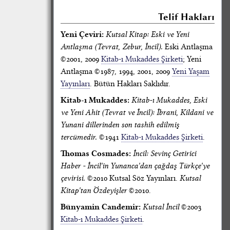
Telif Hakları
Yeni Çeviri:
Kutsal Kitap: Eski ve Yeni
Antlaşma (Tevrat, Zebur, İncil).
Eski Antlaşma
©2001, 2009
Kitab-ı Mukaddes Şirketi
; Yeni
Antlaşma ©1987, 1994, 2001, 2009
Yeni Yaşam
Yayınları
. Bütün Hakları Saklıdır.
Kitab-ı Mukaddes:
Kitab-ı Mukaddes, Eski
ve Yeni Ahit (Tevrat ve İncil): İbrani, Kildani ve
Yunani dillerinden son tashih edilmiş
tercümedir.
©1941
Kitab-ı Mukaddes Şirketi
.
Thomas Cosmades:
İncil: Sevinç Getirici
Haber - İncil'in Yunanca'dan çağdaş Türkçe'ye
çevirisi.
©2010 Kutsal Söz Yayınları.
Kutsal
Kitap'tan Özdeyişler
©2010.
Bünyamin Candemir:
Kutsal İncil
©2003
Kitab-ı Mukaddes Şirketi
.