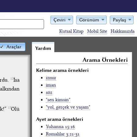
Çeviri
Görünüm
Paylaş
Kutsal Kitap
Mobil Site
Hakkımızda
Araçlar
Yardım
Arama Örnekleri
Kelime arama örnekleri
izmir
ordu.
İsa
12
iman
halkından
söz
"sen kimsin"
"yol, gerçek ve yaşam"
lk!”
Ölü
15
Ayet arama örnekleri
Yuhanna 15:16
Romalılar 3:21-31