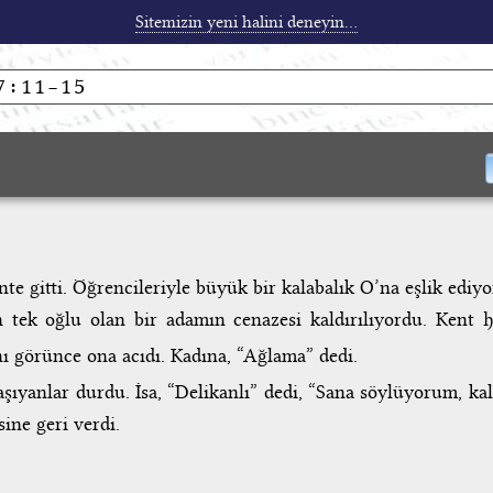
Sitemizin yeni halini deneyin...
te gitti. Öğrencileriyle büyük bir kalabalık O’na eşlik ediy
n tek oğlu olan bir adamın cenazesi kaldırılıyordu. Kent 
ı görünce ona acıdı. Kadına, “Ağlama” dedi.
şıyanlar durdu. İsa, “Delikanlı” dedi, “Sana söylüyorum, ka
ine geri verdi.