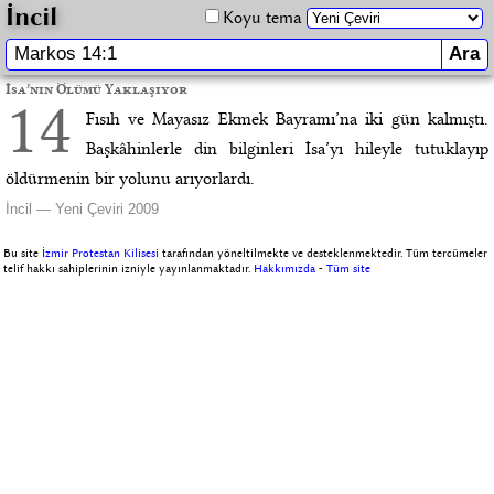
İncil
Koyu tema
İsa’nın Ölümü Yaklaşıyor
14
Fısıh ve Mayasız Ekmek Bayramı’na iki gün kalmıştı.
Başkâhinlerle din bilginleri İsa’yı hileyle tutuklayıp
öldürmenin bir yolunu arıyorlardı.
İncil — Yeni Çeviri 2009
Bu site
İzmir Protestan Kilisesi
tarafından yöneltilmekte ve desteklenmektedir. Tüm tercümeler
telif hakkı sahiplerinin izniyle yayınlanmaktadır.
Hakkımızda
-
Tüm site