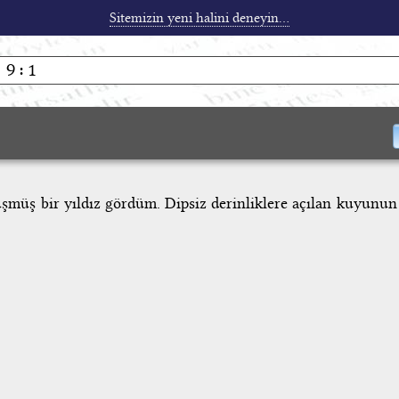
Sitemizin yeni halini deneyin...
üşmüş bir yıldız gördüm. Dipsiz derinliklere açılan kuyunun