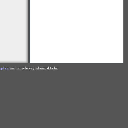
ipleri
nin izniyle yayınlanmaktadır.
»