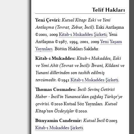
Telif Hakları
Yeni Çeviri:
Kutsal Kitap: Eski ve Yeni
Antlaşma (Tevrat, Zebur, İncil).
Eski Antlaşma
©2001, 2009
Kitab-ı Mukaddes Şirketi
; Yeni
Antlaşma ©1987, 1994, 2001, 2009
Yeni Yaşam
Yayınları
. Bütün Hakları Saklıdır.
Kitab-ı Mukaddes:
Kitab-ı Mukaddes, Eski
ve Yeni Ahit (Tevrat ve İncil): İbrani, Kildani ve
Yunani dillerinden son tashih edilmiş
tercümedir.
©1941
Kitab-ı Mukaddes Şirketi
.
Thomas Cosmades:
İncil: Sevinç Getirici
Haber - İncil'in Yunanca'dan çağdaş Türkçe'ye
çevirisi.
©2010 Kutsal Söz Yayınları.
Kutsal
Kitap'tan Özdeyişler
©2010.
Bünyamin Candemir:
Kutsal İncil
©2003
Kitab-ı Mukaddes Şirketi
.