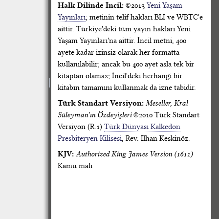
Halk Dilinde İncil:
©2013
Yeni Yaşam
Yayınları
; metinin telif hakları BLI ve WBTC'e
aittir. Türkiye'deki tüm yayın hakları Yeni
Yaşam Yayınları'na aittir. İncil metni, 400
ayete kadar izinsiz olarak her formatta
kullanılabilir; ancak bu 400 ayet asla tek bir
kitaptan olamaz; İncil'deki herhangi bir
kitabın tamamını kullanmak da izne tabidir.
Türk Standart Versiyon:
Meseller, Kral
Süleyman'ın Özdeyişleri
©2010 Türk Standart
Versiyon (R.1)
Türk Dünyası Kalkedon
Presbiteryen Kilisesi
, Rev. İlhan Keskinöz.
KJV:
Authorized King James Version (1611)
Kamu malı