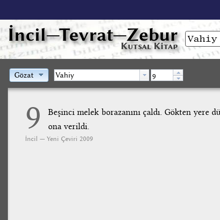
İncil
—Tevrat—Zebur
Kutsal Kitap
Gözat
9
Beşinci melek borazanını çaldı. Gökten yere d
ona verildi.
İncil — Yeni Çeviri 2009