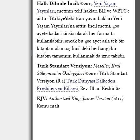
Halk Dilinde İncil:
©2013
Yeni Yaşam
Yayınları
; metinin telif hakları BLI ve WBTC'e
aittir. Türkiye'deki tüm yayın hakları Yeni
Yaşam Yayınları'na aittir. İncil metni, 400
ayete kadar izinsiz olarak her formatta
kullanılabilir; ancak bu 400 ayet asla tek bir
kitaptan olamaz; İncil'deki herhangi bir
kitabın tamamını kullanmak da izne tabidir.
Türk Standart Versiyon:
Meseller, Kral
Süleyman'ın Özdeyişleri
©2010 Türk Standart
Versiyon (R.1)
Türk Dünyası Kalkedon
Presbiteryen Kilisesi
, Rev. İlhan Keskinöz.
KJV:
Authorized King James Version (1611)
Kamu malı