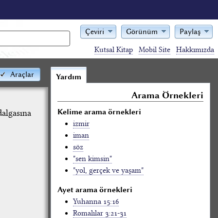
Çeviri
Görünüm
Paylaş
Kutsal Kitap
Mobil Site
Hakkımızda
Araçlar
Yardım
Arama Örnekleri
Kelime arama örnekleri
algasına
izmir
iman
söz
"sen kimsin"
"yol, gerçek ve yaşam"
Ayet arama örnekleri
Yuhanna 15:16
Romalılar 3:21-31