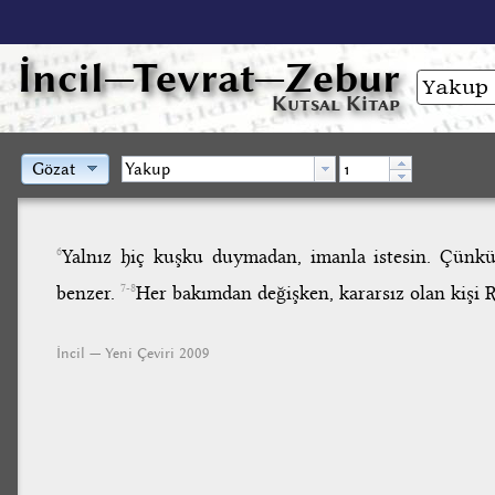
İncil
—Tevrat—Zebur
Kutsal Kitap
Gözat
Yalnız hiç kuşku duymadan, imanla istesin. Çünkü
6
benzer.
Her bakımdan değişken, kararsız olan kişi 
7-8
İncil — Yeni Çeviri 2009