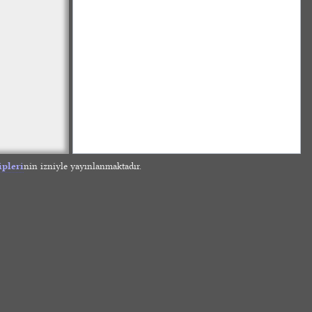
ipleri
nin izniyle yayınlanmaktadır.
»