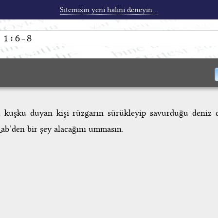
Sitemizin yeni halini deneyin...
 kuşku duyan kişi rüzgarın sürükleyip savurduğu deniz d
Rab’den bir şey alacağını ummasın.