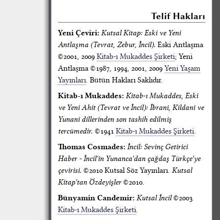
Telif Hakları
Yeni Çeviri:
Kutsal Kitap: Eski ve Yeni
Antlaşma (Tevrat, Zebur, İncil).
Eski Antlaşma
©2001, 2009
Kitab-ı Mukaddes Şirketi
; Yeni
Antlaşma ©1987, 1994, 2001, 2009
Yeni Yaşam
Yayınları
. Bütün Hakları Saklıdır.
Kitab-ı Mukaddes:
Kitab-ı Mukaddes, Eski
ve Yeni Ahit (Tevrat ve İncil): İbrani, Kildani ve
Yunani dillerinden son tashih edilmiş
tercümedir.
©1941
Kitab-ı Mukaddes Şirketi
.
Thomas Cosmades:
İncil: Sevinç Getirici
Haber - İncil'in Yunanca'dan çağdaş Türkçe'ye
çevirisi.
©2010 Kutsal Söz Yayınları.
Kutsal
Kitap'tan Özdeyişler
©2010.
Bünyamin Candemir:
Kutsal İncil
©2003
Kitab-ı Mukaddes Şirketi
.