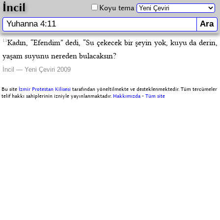
İncil
Koyu tema
11
Kadın, “Efendim” dedi, “Su çekecek bir şeyin yok, kuyu da derin,
yaşam suyunu nereden bulacaksın?
İncil — Yeni Çeviri 2009
Bu site
İzmir Protestan Kilisesi
tarafından yöneltilmekte ve desteklenmektedir. Tüm tercümeler
telif hakkı sahiplerinin izniyle yayınlanmaktadır.
Hakkımızda
-
Tüm site