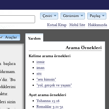
Çeviri
Görünüm
Paylaş
Kutsal Kitap
Mobil Site
Hakkımızda
Araçlar
Yardım
Arama Örnekleri
Kelime arama örnekleri
izmir
 başlıca
iman
aldırmam.
söz
’dir.
Bu
5
"sen kimsin"
"yol, gerçek ve yaşam"
diklerini
ktır.
Ayet arama örnekleri
Yuhanna 15:16
eri sizin
Romalılar 3:21-31
7