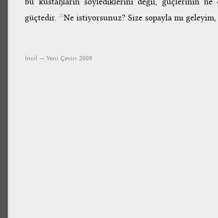
bu küstahların söylediklerini değil, güçlerinin 
güçtedir.
Ne istiyorsunuz? Size sopayla mı geleyim,
21
İncil — Yeni Çeviri 2009