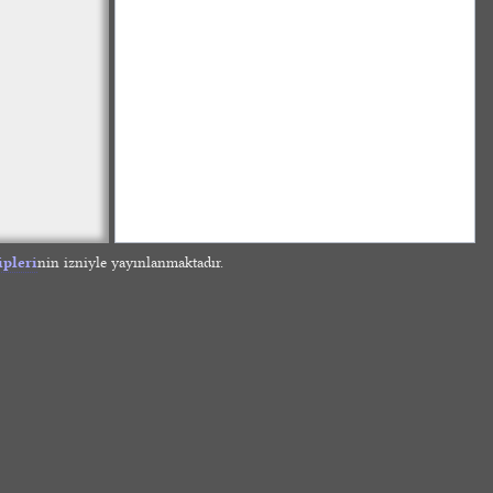
ipleri
nin izniyle yayınlanmaktadır.
»