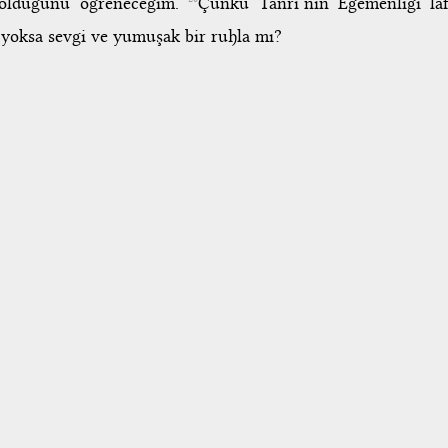
ne olduğunu öğreneceğim.
Çünkü Tanrı’nın Egemenliği laft
 yoksa sevgi ve yumuşak bir ruhla mı?