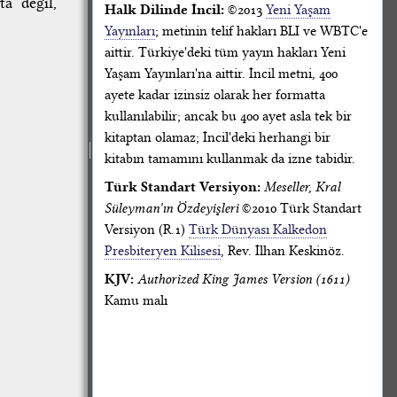
a değil,
Halk Dilinde İncil:
©2013
Yeni Yaşam
Yayınları
; metinin telif hakları BLI ve WBTC'e
aittir. Türkiye'deki tüm yayın hakları Yeni
Yaşam Yayınları'na aittir. İncil metni, 400
ayete kadar izinsiz olarak her formatta
kullanılabilir; ancak bu 400 ayet asla tek bir
kitaptan olamaz; İncil'deki herhangi bir
kitabın tamamını kullanmak da izne tabidir.
Türk Standart Versiyon:
Meseller, Kral
Süleyman'ın Özdeyişleri
©2010 Türk Standart
Versiyon (R.1)
Türk Dünyası Kalkedon
Presbiteryen Kilisesi
, Rev. İlhan Keskinöz.
KJV:
Authorized King James Version (1611)
Kamu malı