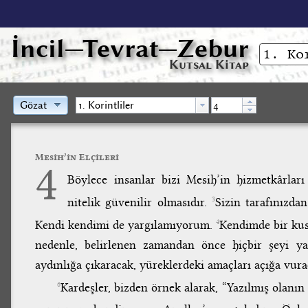
İncil
—Tevrat—Zebur
Kutsal Kitap
Gözat
Mesih’in Elçileri
4
Böylece insanlar bizi Mesih’in hizmetkârları
nitelik güvenilir olmasıdır.
Sizin tarafınızda
3
Kendi kendimi de yargılamıyorum.
Kendimde bir ku
4
nedenle, belirlenen zamandan önce hiçbir şeyi yarg
aydınlığa çıkaracak, yüreklerdeki amaçları açığa vur
Kardeşler, bizden örnek alarak, “Yazılmış olanı
6