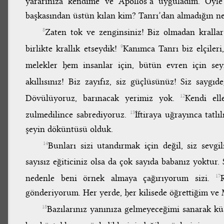
yararınıza kendime ve Apollos’a uyguladım. Öyle
başkasından üstün kılan kim? Tanrı’dan almadığın n
Zaten tok ve zenginsiniz! Biz olmadan krallar
8
birlikte krallık etseydik!
Kanımca Tanrı biz elçiler
9
melekler hem insanlar için, bütün evren için se
akıllısınız! Biz zayıfız, siz güçlüsünüz! Siz saygıde
Dövülüyoruz, barınacak yerimiz yok.
Kendi ell
12
zulmedilince sabrediyoruz.
İftiraya uğrayınca tatl
13
şeyin döküntüsü olduk.
Bunları sizi utandırmak için değil, siz sevg
14
sayısız eğiticiniz olsa da çok sayıda babanız yoktu
nedenle beni örnek almaya çağırıyorum sizi.
17
gönderiyorum. Her yerde, her kilisede öğrettiğim ve M
Bazılarınız yanınıza gelmeyeceğimi sanarak kü
18