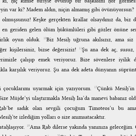
 ki, hiç kimse biriyle övünüp bir başkasını hor görme
eyin var ki? Madem aldın, niçin almamış gibi övünüyorsun?
 olmuşsunuz! Keşke gerçekten krallar olsaydınız da, biz d
i, en geriden gelen ölüm hükümlüleri gibi gözler önüne s
yirlik oyun olduk.
Biz Mesih uğruna akılsızız, ama siz 
10
ğer kişilersiniz, bizse değersiziz!
Şu ana dek aç, susuz, 
11
erimizle çalışıp emek veriyoruz. Bize sövenlere iyilik d
ılıkla karşılık veriyoruz. Şu ana dek adeta dünyanın süprün
ili çocuklarımı uyarmak için yazıyorum.
Çünkü Mesih’in
15
r. Size Müjde’yi ulaştırmakla Mesih İsa’da manevi babanız o
Rab’be sadık olan sevgili çocuğum Timoteos’u bu ama
esih’te izlediğim yolları o size anımsatacaktır.
stahlaşıyor.
Ama Rab dilerse yakında yanınıza geleceğim.
19
20