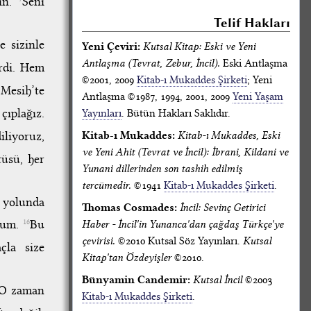
sin.
Seni
Telif Hakları
e sizinle
Yeni Çeviri:
Kutsal Kitap: Eski ve Yeni
Antlaşma (Tevrat, Zebur, İncil).
Eski Antlaşma
erdi. Hem
©2001, 2009
Kitab-ı Mukaddes Şirketi
; Yeni
Mesih’te
Antlaşma ©1987, 1994, 2001, 2009
Yeni Yaşam
çıplağız.
Yayınları
. Bütün Hakları Saklıdır.
iliyoruz,
Kitab-ı Mukaddes:
Kitab-ı Mukaddes, Eski
ve Yeni Ahit (Tevrat ve İncil): İbrani, Kildani ve
tüsü, her
Yunani dillerinden son tashih edilmiş
tercümedir.
©1941
Kitab-ı Mukaddes Şirketi
.
 yolunda
Thomas Cosmades:
İncil: Sevinç Getirici
ldum.
Bu
16
Haber - İncil'in Yunanca'dan çağdaş Türkçe'ye
çevirisi.
©2010 Kutsal Söz Yayınları.
Kutsal
çla size
Kitap'tan Özdeyişler
©2010.
Bünyamin Candemir:
Kutsal İncil
©2003
 O zaman
Kitab-ı Mukaddes Şirketi
.