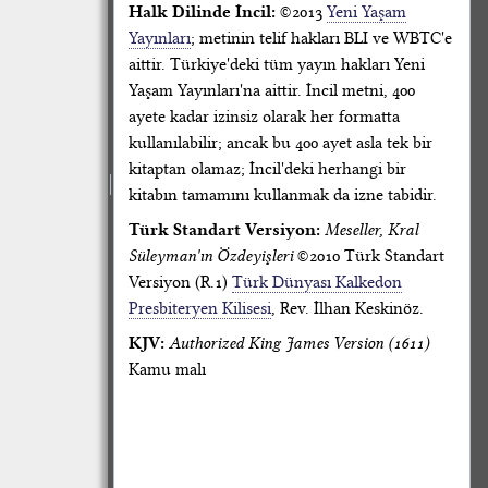
Halk Dilinde İncil:
©2013
Yeni Yaşam
Yayınları
; metinin telif hakları BLI ve WBTC'e
aittir. Türkiye'deki tüm yayın hakları Yeni
Yaşam Yayınları'na aittir. İncil metni, 400
ayete kadar izinsiz olarak her formatta
kullanılabilir; ancak bu 400 ayet asla tek bir
kitaptan olamaz; İncil'deki herhangi bir
kitabın tamamını kullanmak da izne tabidir.
Türk Standart Versiyon:
Meseller, Kral
Süleyman'ın Özdeyişleri
©2010 Türk Standart
Versiyon (R.1)
Türk Dünyası Kalkedon
Presbiteryen Kilisesi
, Rev. İlhan Keskinöz.
KJV:
Authorized King James Version (1611)
Kamu malı