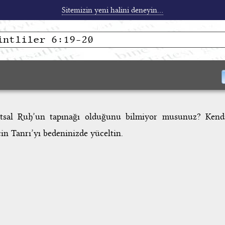
Sitemizin yeni halini deneyin...
Kutsal Ruh’un tapınağı olduğunu bilmiyor musunuz? Kendi
için Tanrı’yı bedeninizde yüceltin.