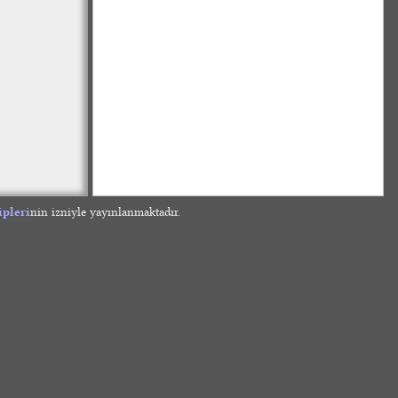
ipleri
nin izniyle yayınlanmaktadır.
»