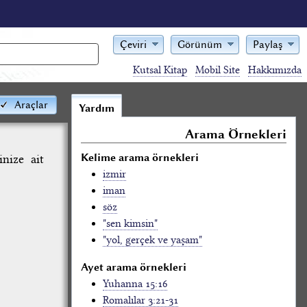
Çeviri
Görünüm
Paylaş
Kutsal Kitap
Mobil Site
Hakkımızda
Araçlar
Yardım
Arama Örnekleri
Kelime arama örnekleri
nize ait
izmir
iman
söz
"sen kimsin"
"yol, gerçek ve yaşam"
Ayet arama örnekleri
Yuhanna 15:16
Romalılar 3:21-31