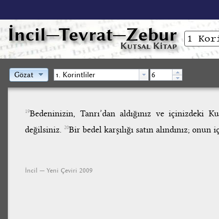
İncil
—Tevrat—Zebur
Kutsal Kitap
Gözat
Bedeninizin, Tanrı’dan aldığınız ve içinizdeki 
19
değilsiniz.
Bir bedel karşılığı satın alındınız; onun 
20
İncil — Yeni Çeviri 2009