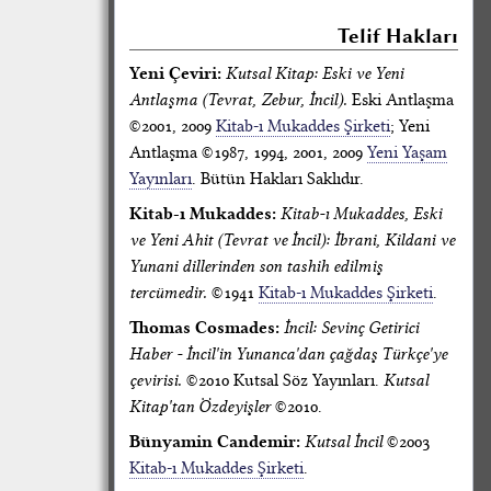
Telif Hakları
Yeni Çeviri:
Kutsal Kitap: Eski ve Yeni
Antlaşma (Tevrat, Zebur, İncil).
Eski Antlaşma
©2001, 2009
Kitab-ı Mukaddes Şirketi
; Yeni
Antlaşma ©1987, 1994, 2001, 2009
Yeni Yaşam
Yayınları
. Bütün Hakları Saklıdır.
Kitab-ı Mukaddes:
Kitab-ı Mukaddes, Eski
ve Yeni Ahit (Tevrat ve İncil): İbrani, Kildani ve
Yunani dillerinden son tashih edilmiş
tercümedir.
©1941
Kitab-ı Mukaddes Şirketi
.
Thomas Cosmades:
İncil: Sevinç Getirici
Haber - İncil'in Yunanca'dan çağdaş Türkçe'ye
çevirisi.
©2010 Kutsal Söz Yayınları.
Kutsal
Kitap'tan Özdeyişler
©2010.
Bünyamin Candemir:
Kutsal İncil
©2003
Kitab-ı Mukaddes Şirketi
.