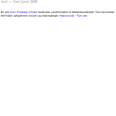
İncil — Yeni Çeviri 2009
Bu site
İzmir Protestan Kilisesi
tarafından yöneltilmekte ve desteklenmektedir. Tüm tercümeler
telif hakkı sahiplerinin izniyle yayınlanmaktadır.
Hakkımızda
-
Tüm site