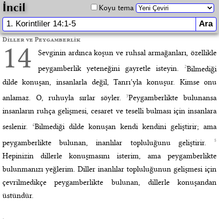
İncil
Koyu tema
Diller ve Peygamberlik
14
Sevginin ardınca koşun ve ruhsal armağanları, özellikle
2
peygamberlik yeteneğini gayretle isteyin.
Bilmediği
dilde konuşan, insanlarla değil, Tanrı’yla konuşur. Kimse onu
3
anlamaz. O, ruhuyla sırlar söyler.
Peygamberlikte bulunansa
insanların ruhça gelişmesi, cesaret ve teselli bulması için insanlara
4
seslenir.
Bilmediği dilde konuşan kendi kendini geliştirir; ama
5
peygamberlikte bulunan, inanlılar topluluğunu geliştirir.
Hepinizin dillerle konuşmasını isterim, ama peygamberlikte
bulunmanızı yeğlerim. Diller inanlılar topluluğunun gelişmesi için
çevrilmedikçe peygamberlikte bulunan, dillerle konuşandan
üstündür.