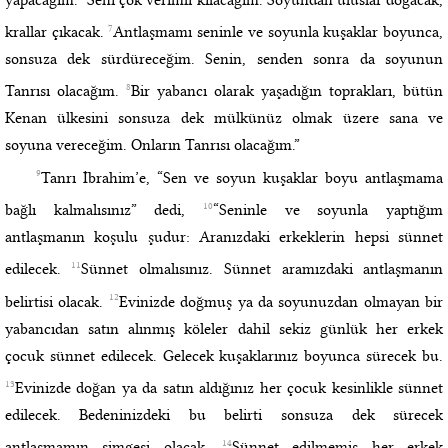
7
krallar çıkacak.
Antlaşmamı seninle ve soyunla kuşaklar boyunca,
sonsuza dek sürdüreceğim. Senin, senden sonra da soyunun
8
Tanrısı olacağım.
Bir yabancı olarak yaşadığın toprakları, bütün
Kenan ülkesini sonsuza dek mülkünüz olmak üzere sana ve
soyuna vereceğim. Onların Tanrısı olacağım.”
9
Tanrı İbrahim’e, “Sen ve soyun kuşaklar boyu antlaşmama
10
bağlı kalmalısınız” dedi,
“Seninle ve soyunla yaptığım
antlaşmanın koşulu şudur: Aranızdaki erkeklerin hepsi sünnet
11
edilecek.
Sünnet olmalısınız. Sünnet aramızdaki antlaşmanın
12
belirtisi olacak.
Evinizde doğmuş ya da soyunuzdan olmayan bir
yabancıdan satın alınmış köleler dahil sekiz günlük her erkek
çocuk sünnet edilecek. Gelecek kuşaklarınız boyunca sürecek bu.
13
Evinizde doğan ya da satın aldığınız her çocuk kesinlikle sünnet
edilecek. Bedeninizdeki bu belirti sonsuza dek sürecek
14
antlaşmamın simgesi olacak.
Sünnet edilmemiş her erkek