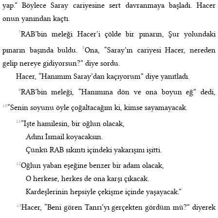
yap.” Böylece Saray cariyesine sert davranmaya başladı. Hacer
onun yanından kaçtı.
7
RAB’bin meleği Hacer’i çölde bir pınarın, Şur yolundaki
8
pınarın başında buldu.
Ona, “Saray’ın cariyesi Hacer, nereden
gelip nereye gidiyorsun?” diye sordu.
Hacer, “Hanımım Saray’dan kaçıyorum” diye yanıtladı.
9
RAB’bin meleği, “Hanımına dön ve ona boyun eğ” dedi,
10
“Senin soyunu öyle çoğaltacağım ki, kimse sayamayacak.
11
“İşte hamilesin, bir oğlun olacak,
Adını İsmail koyacaksın.
Çünkü RAB sıkıntı içindeki yakarışını işitti.
12
Oğlun yaban eşeğine benzer bir adam olacak,
O herkese, herkes de ona karşı çıkacak.
Kardeşlerinin hepsiyle çekişme içinde yaşayacak.”
13
Hacer, “Beni gören Tanrı’yı gerçekten gördüm mü?” diyerek