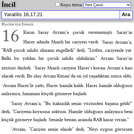
İncil
Koyu tema
Hacer ile İsmail
16
Karısı Saray Avram’a çocuk verememişti. Saray’ın
2
Hacer adında Mısırlı bir cariyesi vardı.
Saray Avram’a,
“RAB çocuk sahibi olmamı engelledi” dedi, “Lütfen, cariyemle yat.
Belki bu yoldan bir çocuk sahibi olabilirim.” Avram Saray’ın
3
sözünü dinledi.
Saray Mısırlı cariyesi Hacer’i kocası Avram’a karı
olarak verdi. Bu olay Avram Kenan’da on yıl yaşadıktan sonra oldu.
4
Avram Hacer’le yattı, Hacer hamile kaldı. Hacer hamile olduğunu
anlayınca, hanımını küçük görmeye başladı.
5
Saray Avram’a, “Bu haksızlık senin yüzünden başıma geldi!”
dedi, “Cariyemi koynuna soktum. Hamile olduğunu anlayınca beni
küçük görmeye başladı. Seninle benim aramda RAB karar versin.”
6
Avram, “Cariyen senin elinde” dedi, “Neyi uygun görürsen