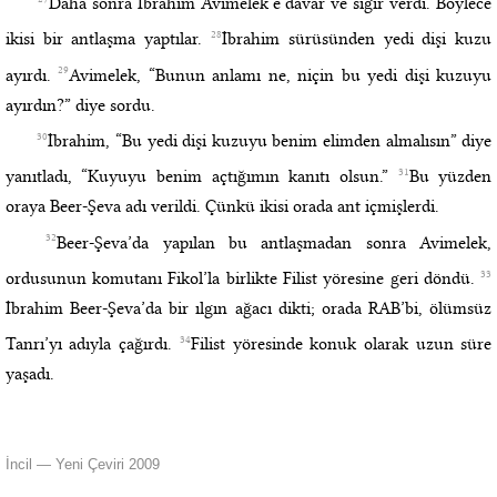
Daha sonra İbrahim Avimelek’e davar ve sığır verdi. Böylece
28
ikisi bir antlaşma yaptılar.
İbrahim sürüsünden yedi dişi kuzu
29
ayırdı.
Avimelek, “Bunun anlamı ne, niçin bu yedi dişi kuzuyu
ayırdın?” diye sordu.
30
İbrahim, “Bu yedi dişi kuzuyu benim elimden almalısın” diye
31
yanıtladı, “Kuyuyu benim açtığımın kanıtı olsun.”
Bu yüzden
oraya Beer-Şeva adı verildi. Çünkü ikisi orada ant içmişlerdi.
32
Beer-Şeva’da yapılan bu antlaşmadan sonra Avimelek,
33
ordusunun komutanı Fikol’la birlikte Filist yöresine geri döndü.
İbrahim Beer-Şeva’da bir ılgın ağacı dikti; orada RAB’bi, ölümsüz
34
Tanrı’yı adıyla çağırdı.
Filist yöresinde konuk olarak uzun süre
yaşadı.
İncil — Yeni Çeviri 2009