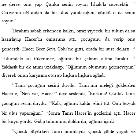
13
ne derse, onu yap. Çünkü senin soyun İshak’la sürecektir.
Cariyenin oğlundan da bir ulus yaratacağım, çünkü o da senin
soyun.”
14
İbrahim sabah erkenden kalktı, biraz yiyecek, bir tulum da su
hazırlayıp Hacer’in omuzuna attı, çocuğunu da verip onu
15
gönderdi. Hacer Beer-Şeva Çölü’ne gitti, orada bir süre dolaştı.
16
Tulumdaki su tükenince, oğlunu bir çalının altına bıraktı.
Yaklaşık bir ok atımı uzaklaşıp, “Oğlumun ölümünü görmeyeyim”
diyerek onun karşısına oturup hıçkıra hıçkıra ağladı.
17
Tanrı çocuğun sesini duydu. Tanrı’nın meleği göklerden
Hacer’e, “Nen var, Hacer?” diye seslendi, “Korkma! Çünkü Tanrı
18
çocuğun sesini duydu.
Kalk, oğlunu kaldır, elini tut. Onu büyük
19
bir ulus yapacağım.”
Sonra Tanrı Hacer’in gözlerini açtı, Hacer
bir kuyu gördü. Gidip tulumunu doldurdu, oğluna içirdi.
20
Çocuk büyürken Tanrı onunlaydı. Çocuk çölde yaşadı ve