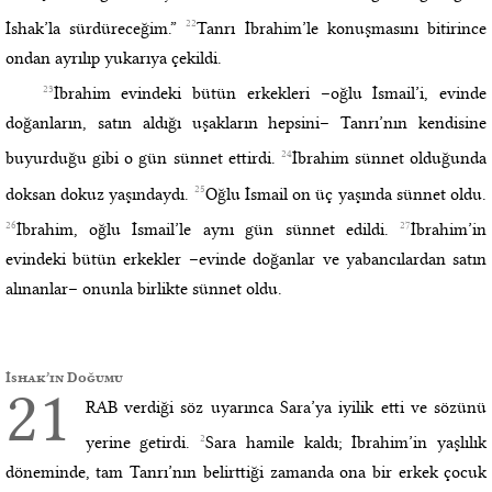
22
İshak’la sürdüreceğim.”
Tanrı İbrahim’le konuşmasını bitirince
ondan ayrılıp yukarıya çekildi.
23
İbrahim evindeki bütün erkekleri –oğlu İsmail’i, evinde
doğanların, satın aldığı uşakların hepsini– Tanrı’nın kendisine
24
buyurduğu gibi o gün sünnet ettirdi.
İbrahim sünnet olduğunda
25
doksan dokuz yaşındaydı.
Oğlu İsmail on üç yaşında sünnet oldu.
26
27
İbrahim, oğlu İsmail’le aynı gün sünnet edildi.
İbrahim’in
evindeki bütün erkekler –evinde doğanlar ve yabancılardan satın
alınanlar– onunla birlikte sünnet oldu.
İshak’ın Doğumu
21
RAB verdiği söz uyarınca Sara’ya iyilik etti ve sözünü
2
yerine getirdi.
Sara hamile kaldı; İbrahim’in yaşlılık
döneminde, tam Tanrı’nın belirttiği zamanda ona bir erkek çocuk