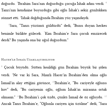
3
4
doğurdu.
İbrahim Sara’nın doğurduğu çocuğa İshak adını verdi.
Tanrı’nın kendisine buyurduğu gibi oğlu İshak’ı sekiz günlükken
5
sünnet etti.
İshak doğduğunda İbrahim yüz yaşındaydı.
6
Sara, “Tanrı yüzümü güldürdü” dedi, “Bunu duyan herkes
7
benimle birlikte gülecek.
Kim İbrahim’e Sara çocuk emzirecek
derdi? Bu yaşında ona bir oğul doğurdum.”
Hacer’le İsmail Uzaklaştırılıyor
8
Çocuk büyüdü. Sütten kesildiği gün İbrahim büyük bir şölen
9
verdi.
Ne var ki Sara, Mısırlı Hacer’in İbrahim’den olma oğlu
10
İsmail’in alay ettiğini görünce,
İbrahim’e, “Bu cariyeyle oğlunu
kov” dedi, “Bu cariyenin oğlu, oğlum İshak’ın mirasına ortak
11
12
olmasın.”
Bu İbrahim’i çok üzdü, çünkü İsmail de öz oğluydu.
Ancak Tanrı İbrahim’e, “Oğlunla cariyen için üzülme” dedi, “Sara