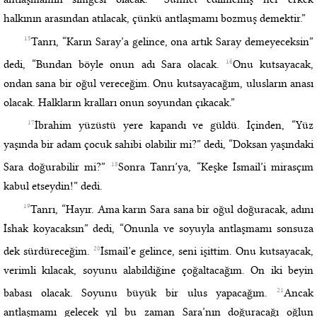
halkının arasından atılacak, çünkü antlaşmamı bozmuş demektir.”
15
Tanrı, “Karın Saray’a gelince, ona artık Saray demeyeceksin”
16
dedi, “Bundan böyle onun adı Sara olacak.
Onu kutsayacak,
ondan sana bir oğul vereceğim. Onu kutsayacağım, ulusların anası
olacak. Halkların kralları onun soyundan çıkacak.”
17
İbrahim yüzüstü yere kapandı ve güldü. İçinden, “Yüz
yaşında bir adam çocuk sahibi olabilir mi?” dedi, “Doksan yaşındaki
18
Sara doğurabilir mi?”
Sonra Tanrı’ya, “Keşke İsmail’i mirasçım
kabul etseydin!” dedi.
19
Tanrı, “Hayır. Ama karın Sara sana bir oğul doğuracak, adını
İshak koyacaksın” dedi, “Onunla ve soyuyla antlaşmamı sonsuza
20
dek sürdüreceğim.
İsmail’e gelince, seni işittim. Onu kutsayacak,
verimli kılacak, soyunu alabildiğine çoğaltacağım. On iki beyin
21
babası olacak. Soyunu büyük bir ulus yapacağım.
Ancak
antlaşmamı gelecek yıl bu zaman Sara’nın doğuracağı oğlun