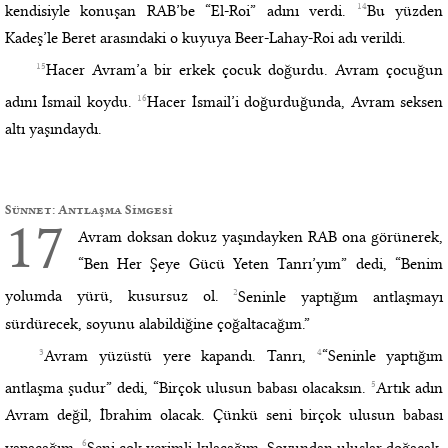
14
kendisiyle konuşan RAB’be “El-Roi” adını verdi.
Bu yüzden
Kadeş’le Beret arasındaki o kuyuya Beer-Lahay-Roi adı verildi.
15
Hacer Avram’a bir erkek çocuk doğurdu. Avram çocuğun
16
adını İsmail koydu.
Hacer İsmail’i doğurduğunda, Avram seksen
altı yaşındaydı.
Sünnet: Antlaşma Simgesi
17
Avram doksan dokuz yaşındayken RAB ona görünerek,
“Ben Her Şeye Gücü Yeten Tanrı’yım” dedi, “Benim
2
yolumda yürü, kusursuz ol.
Seninle yaptığım antlaşmayı
sürdürecek, soyunu alabildiğine çoğaltacağım.”
3
4
Avram yüzüstü yere kapandı. Tanrı,
“Seninle yaptığım
5
antlaşma şudur” dedi, “Birçok ulusun babası olacaksın.
Artık adın
Avram değil, İbrahim olacak. Çünkü seni birçok ulusun babası
6
yapacağım.
Seni çok verimli kılacağım. Soyundan uluslar doğacak,