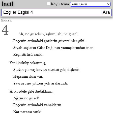
İncil
Koyu tema
Erkek
4
Ah, ne güzelsin, aşkım, ah, ne güzel!
Peçenin ardındaki gözlerin güvercinler gibi.
Siyah saçların Gilat Dağı’nın yamaçlarından inen
Keçi sürüsü sanki.
2
Yeni kırkılıp yıkanmış,
Sudan çıkmış koyun sürüsü gibi dişlerin,
Hepsinin ikizi var.
Yavrusunu yitiren yok aralarında.
3
Al kurdele gibi dudakların,
Ağzın ne güzel!
Peçenin ardındaki yanakların
Nar parçası sanki.