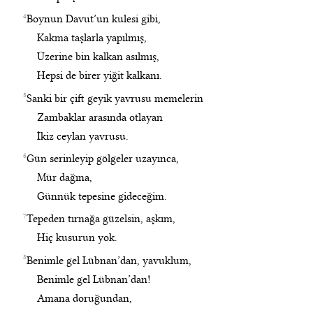
4
Boynun Davut’un kulesi gibi,
Kakma taşlarla yapılmış,
Üzerine bin kalkan asılmış,
Hepsi de birer yiğit kalkanı.
5
Sanki bir çift geyik yavrusu memelerin
Zambaklar arasında otlayan
İkiz ceylan yavrusu.
6
Gün serinleyip gölgeler uzayınca,
Mür dağına,
Günnük tepesine gideceğim.
7
Tepeden tırnağa güzelsin, aşkım,
Hiç kusurun yok.
8
Benimle gel Lübnan’dan, yavuklum,
Benimle gel Lübnan’dan!
Amana doruğundan,