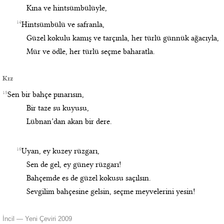
Kına ve hintsümbülüyle,
14
Hintsümbülü ve safranla,
Güzel kokulu kamış ve tarçınla, her türlü günnük ağacıyla,
Mür ve ödle, her türlü seçme baharatla.
Kız
15
Sen bir bahçe pınarısın,
Bir taze su kuyusu,
Lübnan’dan akan bir dere.
16
Uyan, ey kuzey rüzgarı,
Sen de gel, ey güney rüzgarı!
Bahçemde es de güzel kokusu saçılsın.
Sevgilim bahçesine gelsin, seçme meyvelerini yesin!
İncil — Yeni Çeviri 2009