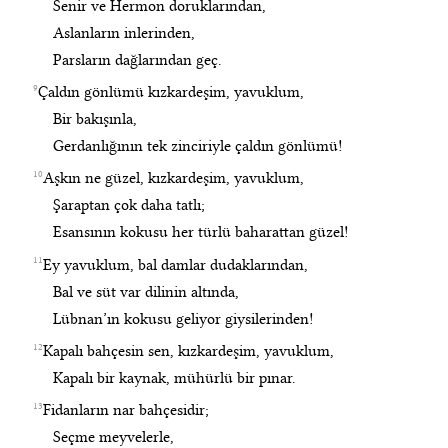
Senir ve Hermon doruklarından,
Aslanların inlerinden,
Parsların dağlarından geç.
9
Çaldın gönlümü kızkardeşim, yavuklum,
Bir bakışınla,
Gerdanlığının tek zinciriyle çaldın gönlümü!
10
Aşkın ne güzel, kızkardeşim, yavuklum,
Şaraptan çok daha tatlı;
Esansının kokusu her türlü baharattan güzel!
11
Ey yavuklum, bal damlar dudaklarından,
Bal ve süt var dilinin altında,
Lübnan’ın kokusu geliyor giysilerinden!
12
Kapalı bahçesin sen, kızkardeşim, yavuklum,
Kapalı bir kaynak, mühürlü bir pınar.
13
Fidanların nar bahçesidir;
Seçme meyvelerle,