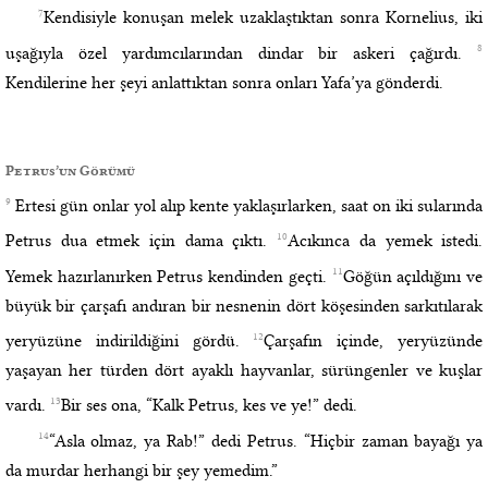
7
Kendisiyle konuşan melek uzaklaştıktan sonra Kornelius, iki
8
uşağıyla özel yardımcılarından dindar bir askeri çağırdı.
Kendilerine her şeyi anlattıktan sonra onları Yafa’ya gönderdi.
Petrus’un Görümü
9
Ertesi gün onlar yol alıp kente yaklaşırlarken, saat on iki sularında
10
Petrus dua etmek için dama çıktı.
Acıkınca da yemek istedi.
11
Yemek hazırlanırken Petrus kendinden geçti.
Göğün açıldığını ve
büyük bir çarşafı andıran bir nesnenin dört köşesinden sarkıtılarak
12
yeryüzüne indirildiğini gördü.
Çarşafın içinde, yeryüzünde
yaşayan her türden dört ayaklı hayvanlar, sürüngenler ve kuşlar
13
vardı.
Bir ses ona, “Kalk Petrus, kes ve ye!” dedi.
14
“Asla olmaz, ya Rab!” dedi Petrus. “Hiçbir zaman bayağı ya
da murdar herhangi bir şey yemedim.”