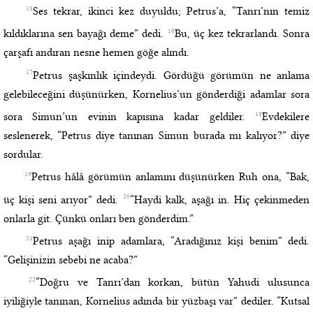
15
Ses tekrar, ikinci kez duyuldu; Petrus’a, “Tanrı’nın temiz
16
kıldıklarına sen bayağı deme” dedi.
Bu, üç kez tekrarlandı. Sonra
çarşafı andıran nesne hemen göğe alındı.
17
Petrus şaşkınlık içindeydi. Gördüğü görümün ne anlama
gelebileceğini düşünürken, Kornelius’un gönderdiği adamlar sora
18
sora Simun’un evinin kapısına kadar geldiler.
Evdekilere
seslenerek, “Petrus diye tanınan Simun burada mı kalıyor?” diye
sordular.
19
Petrus hâlâ görümün anlamını düşünürken Ruh ona, “Bak,
20
üç kişi seni arıyor” dedi.
“Haydi kalk, aşağı in. Hiç çekinmeden
onlarla git. Çünkü onları ben gönderdim.”
21
Petrus aşağı inip adamlara, “Aradığınız kişi benim” dedi.
“Gelişinizin sebebi ne acaba?”
22
“Doğru ve Tanrı’dan korkan, bütün Yahudi ulusunca
iyiliğiyle tanınan, Kornelius adında bir yüzbaşı var” dediler. “Kutsal