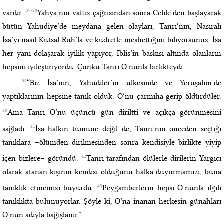
37-38
vardır.
Yahya’nın vaftiz çağrısından sonra Celile’den başlayarak
bütün Yahudiye’de meydana gelen olayları, Tanrı’nın, Nasıralı
İsa’yı nasıl Kutsal Ruh’la ve kudretle meshettiğini biliyorsunuz. İsa
her yanı dolaşarak iyilik yapıyor, İblis’in baskısı altında olanların
hepsini iyileştiriyordu. Çünkü Tanrı O’nunla birlikteydi.
39
“Biz İsa’nın, Yahudiler’in ülkesinde ve Yeruşalim’de
yaptıklarının hepsine tanık olduk. O’nu çarmıha gerip öldürdüler.
40
Ama Tanrı O’nu üçüncü gün diriltti ve açıkça görünmesini
41
sağladı.
İsa halkın tümüne değil de, Tanrı’nın önceden seçtiği
tanıklara –ölümden dirilmesinden sonra kendisiyle birlikte yiyip
42
içen bizlere– göründü.
Tanrı tarafından ölülerle dirilerin Yargıcı
olarak atanan kişinin kendisi olduğunu halka duyurmamızı, buna
43
tanıklık etmemizi buyurdu.
Peygamberlerin hepsi O’nunla ilgili
tanıklıkta bulunuyorlar. Şöyle ki, O’na inanan herkesin günahları
O’nun adıyla bağışlanır.”