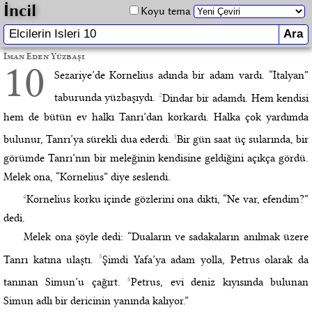
İncil
Koyu tema
İman Eden Yüzbaşı
10
Sezariye’de Kornelius adında bir adam vardı. “İtalyan”
2
taburunda yüzbaşıydı.
Dindar bir adamdı. Hem kendisi
hem de bütün ev halkı Tanrı’dan korkardı. Halka çok yardımda
3
bulunur, Tanrı’ya sürekli dua ederdi.
Bir gün saat üç sularında, bir
görümde Tanrı’nın bir meleğinin kendisine geldiğini açıkça gördü.
Melek ona, “Kornelius” diye seslendi.
4
Kornelius korku içinde gözlerini ona dikti, “Ne var, efendim?”
dedi.
Melek ona şöyle dedi: “Duaların ve sadakaların anılmak üzere
5
Tanrı katına ulaştı.
Şimdi Yafa’ya adam yolla, Petrus olarak da
6
tanınan Simun’u çağırt.
Petrus, evi deniz kıyısında bulunan
Simun adlı bir dericinin yanında kalıyor.”