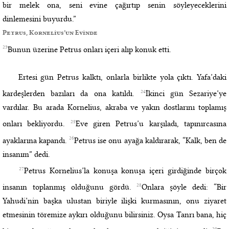
bir melek ona, seni evine çağırtıp senin söyleyeceklerini
dinlemesini buyurdu.”
Petrus, Kornelius’un Evinde
23
Bunun üzerine Petrus onları içeri alıp konuk etti.
Ertesi gün Petrus kalktı, onlarla birlikte yola çıktı. Yafa’daki
24
kardeşlerden bazıları da ona katıldı.
İkinci gün Sezariye’ye
vardılar. Bu arada Kornelius, akraba ve yakın dostlarını toplamış
25
onları bekliyordu.
Eve giren Petrus’u karşıladı, tapınırcasına
26
ayaklarına kapandı.
Petrus ise onu ayağa kaldırarak, “Kalk, ben de
insanım” dedi.
27
Petrus Kornelius’la konuşa konuşa içeri girdiğinde birçok
28
insanın toplanmış olduğunu gördü.
Onlara şöyle dedi: “Bir
Yahudi’nin başka ulustan biriyle ilişki kurmasının, onu ziyaret
etmesinin töremize aykırı olduğunu bilirsiniz. Oysa Tanrı bana, hiç
29