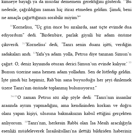
kimseye bayağı ya da murdar dememem gerektiğini gösterdi.
Bu
nedenle, çağrıldığım zaman hiç itiraz etmeden geldim. Şimdi, beni
ne amaçla çağırttığınızı sorabilir miyim?”
30
Kornelius, “Üç gün önce bu sıralarda, saat üçte evimde dua
ediyordum” dedi. “Birdenbire, parlak giysili bir adam önüme
31
çıkıverdi.
‘Kornelius’ dedi, ‘Tanrı senin duanı işitti, verdiğin
32
sadakaları andı.
Yafa’ya adam yolla, Petrus diye tanınan Simun’u
33
çağırt. O, deniz kıyısında oturan derici Simun’un evinde kalıyor.’
Bunun üzerine sana hemen adam yolladım. Sen de lütfedip geldin.
İşte şimdi biz hepimiz, Rab’bin sana buyurduğu her şeyi dinlemek
üzere Tanrı’nın önünde toplanmış bulunuyoruz.”
34-35
O zaman Petrus söz alıp şöyle dedi: “Tanrı’nın insanlar
arasında ayrım yapmadığını, ama kendisinden korkan ve doğru
olanı yapan kişiyi, ulusuna bakmaksızın kabul ettiğini gerçekten
36
anlıyorum.
Tanrı’nın, herkesin Rabbi olan İsa Mesih aracılığıyla
esenliği müjdeleyerek İsrailoğulları’na ilettiği bildiriden haberiniz