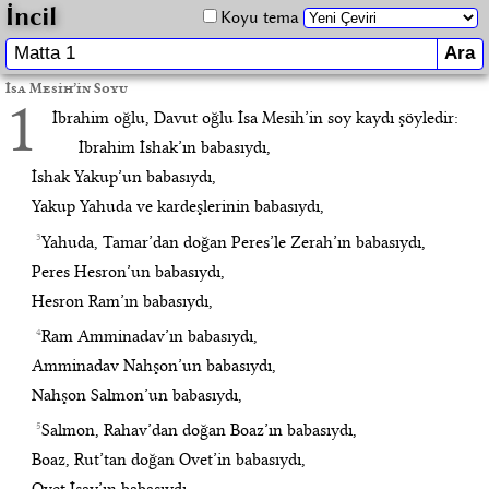
İncil
Koyu tema
İsa Mesih’in Soyu
1
İbrahim oğlu, Davut oğlu İsa Mesih’in soy kaydı şöyledir:
İbrahim İshak’ın babasıydı,
İshak Yakup’un babasıydı,
Yakup Yahuda ve kardeşlerinin babasıydı,
3
Yahuda, Tamar’dan doğan Peres’le Zerah’ın babasıydı,
Peres Hesron’un babasıydı,
Hesron Ram’ın babasıydı,
4
Ram Amminadav’ın babasıydı,
Amminadav Nahşon’un babasıydı,
Nahşon Salmon’un babasıydı,
5
Salmon, Rahav’dan doğan Boaz’ın babasıydı,
Boaz, Rut’tan doğan Ovet’in babasıydı,