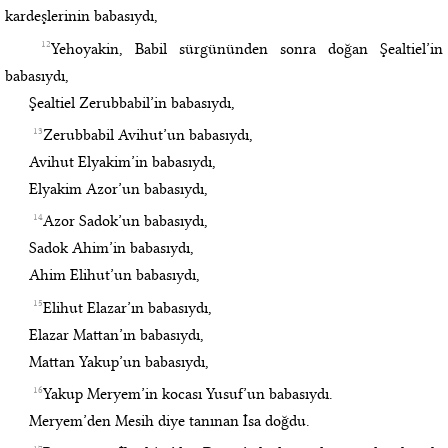
kardeşlerinin babasıydı,
12
Yehoyakin, Babil sürgününden sonra doğan Şealtiel’in
babasıydı,
Şealtiel Zerubbabil’in babasıydı,
13
Zerubbabil Avihut’un babasıydı,
Avihut Elyakim’in babasıydı,
Elyakim Azor’un babasıydı,
14
Azor Sadok’un babasıydı,
Sadok Ahim’in babasıydı,
Ahim Elihut’un babasıydı,
15
Elihut Elazar’ın babasıydı,
Elazar Mattan’ın babasıydı,
Mattan Yakup’un babasıydı,
16
Yakup Meryem’in kocası Yusuf’un babasıydı.
Meryem’den Mesih diye tanınan İsa doğdu.