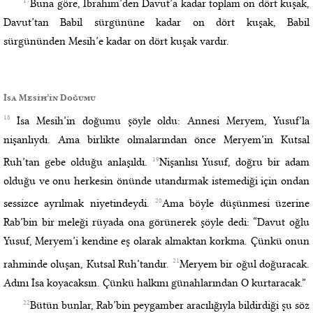
17
Buna göre, İbrahim’den Davut’a kadar toplam on dört kuşak,
Davut’tan Babil sürgününe kadar on dört kuşak, Babil
sürgününden Mesih’e kadar on dört kuşak vardır.
İsa Mesih’in Doğumu
18
İsa Mesih’in doğumu şöyle oldu: Annesi Meryem, Yusuf’la
nişanlıydı. Ama birlikte olmalarından önce Meryem’in Kutsal
19
Ruh’tan gebe olduğu anlaşıldı.
Nişanlısı Yusuf, doğru bir adam
olduğu ve onu herkesin önünde utandırmak istemediği için ondan
20
sessizce ayrılmak niyetindeydi.
Ama böyle düşünmesi üzerine
Rab’bin bir meleği rüyada ona görünerek şöyle dedi: “Davut oğlu
Yusuf, Meryem’i kendine eş olarak almaktan korkma. Çünkü onun
21
rahminde oluşan, Kutsal Ruh’tandır.
Meryem bir oğul doğuracak.
Adını İsa koyacaksın. Çünkü halkını günahlarından O kurtaracak.”
22
Bütün bunlar, Rab’bin peygamber aracılığıyla bildirdiği şu söz