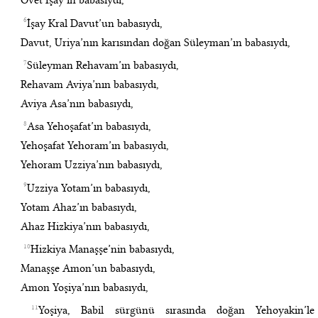
Ovet İşay’ın babasıydı,
6
İşay Kral Davut’un babasıydı,
Davut, Uriya’nın karısından doğan Süleyman’ın babasıydı,
7
Süleyman Rehavam’ın babasıydı,
Rehavam Aviya’nın babasıydı,
Aviya Asa’nın babasıydı,
8
Asa Yehoşafat’ın babasıydı,
Yehoşafat Yehoram’ın babasıydı,
Yehoram Uzziya’nın babasıydı,
9
Uzziya Yotam’ın babasıydı,
Yotam Ahaz’ın babasıydı,
Ahaz Hizkiya’nın babasıydı,
10
Hizkiya Manaşşe’nin babasıydı,
Manaşşe Amon’un babasıydı,
Amon Yoşiya’nın babasıydı,
11
Yoşiya, Babil sürgünü sırasında doğan Yehoyakin’le