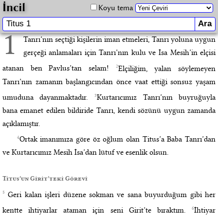
İncil
Koyu tema
1
Tanrı’nın seçtiği kişilerin iman etmeleri, Tanrı yoluna uygun
gerçeği anlamaları için Tanrı’nın kulu ve İsa Mesih’in elçisi
2
atanan ben Pavlus’tan selam!
Elçiliğim, yalan söylemeyen
Tanrı’nın zamanın başlangıcından önce vaat ettiği sonsuz yaşam
3
umuduna dayanmaktadır.
Kurtarıcımız Tanrı’nın buyruğuyla
bana emanet edilen bildiride Tanrı, kendi sözünü uygun zamanda
açıklamıştır.
4
Ortak imanımıza göre öz oğlum olan Titus’a Baba Tanrı’dan
ve Kurtarıcımız Mesih İsa’dan lütuf ve esenlik olsun.
Titus’un Girit’teki Görevi
5
Geri kalan işleri düzene sokman ve sana buyurduğum gibi her
6
kentte ihtiyarlar ataman için seni Girit’te bıraktım.
İhtiyar