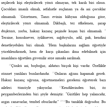
seçilecek kişi eleştirilecek yönü olmayan, tek karılı biri olsun.
Çocukları imanlı olmalı, sefahatle suçlanan ya da asi çocuklar
7
olmamalı.
Gözetmen, Tanrı evinin kâhyası olduğuna göre,
eleştirilecek yönü olmamalı. Dikbaşlı, tez öfkelenen, şarap
8
düşkünü, zorba, haksız kazanç peşinde koşan biri olmamalı.
Tersine, konuksever, iyiliksever, sağduyulu, adil, pak, kendini
9
denetleyebilen biri olmalı.
Hem başkalarını sağlam öğretiyle
yüreklendirmek, hem de karşı çıkanları ikna edebilmek için
imanlılara öğretilen güvenilir söze sımsıkı sarılmalı.
10
Çünkü asi, boşboğaz, aldatıcı birçok kişi vardır. Özellikle
11
sünnet yanlıları bunlardandır.
Onların ağzını kapamak gerek.
Haksız kazanç uğruna, öğretmemeleri gerekeni öğreterek bazı
12
aileleri tümüyle yıkıyorlar.
Kendilerinden biri, öz
peygamberlerinden biri şöyle demiştir: “Giritliler hep yalancıdır,
13-14
azgın canavarlar, tembel oburlardır.”
Bu tanıklık doğrudur. Bu