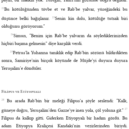
22
Bu kötülüğünden tövbe et ve Rab’be yalvar, yüreğindeki bu
23
düşünce belki bağışlanır.
Senin kin dolu, kötülüğe tutsak biri
olduğunu görüyorum.”
24
Simun, “Benim için Rab’be yalvarın da söylediklerinizden
hiçbiri başıma gelmesin” diye karşılık verdi.
25
Petrus’la Yuhanna tanıklık edip Rab’bin sözünü bildirdikten
sonra, Samiriye’nin birçok köyünde de Müjde’yi duyura duyura
Yeruşalim’e döndüler.
Filipus ve Etiyopyalı
26
Bu arada Rab’bin bir meleği Filipus’a şöyle seslendi: “Kalk,
27
güneye doğru, Yeruşalim’den Gazze’ye inen yola, çöl yoluna git.”
Filipus da kalkıp gitti. Giderken Etiyopyalı bir hadım gördü. Bu
adam Etiyopya Kraliçesi Kandaki’nin vezirlerinden biriydi.