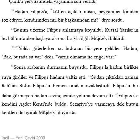
Çünkü yeryüzündeki yaşamına son verildi.”
34
Hadım Filipus’a, “Lütfen açıklar mısın, peygamber kimden
söz ediyor, kendisinden mi, bir başkasından mı?” diye sordu.
35
Bunun üzerine Filipus anlatmaya koyuldu. Kutsal Yazılar’ın
bu bölümünden başlayarak ona İsa’yla ilgili Müjde’yi bildirdi.
36-37
Yolda giderlerken su bulunan bir yere geldiler. Hadım,
“Bak, burada su var” dedi. “Vaftiz olmama ne engel var?”
38
Sonra arabanın durmasını buyurdu. Filipus’la hadım birlikte
39
suya girdiler ve Filipus hadımı vaftiz etti.
Sudan çıktıkları zaman
Rab’bin Ruhu Filipus’u hemen oradan uzaklaştırdı. Filipus’u bir
40
daha görmeyen hadım sevinç içinde yoluna devam etti.
Filipus ise
kendini Aşdot Kenti’nde buldu. Sezariye’ye varıncaya dek bütün
kentleri dolaşarak Müjde’yi duyurdu.
İncil — Yeni Çeviri 2009