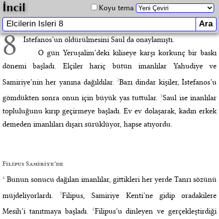
İncil
Koyu tema
8
İstefanos’un öldürülmesini Saul da onaylamıştı.
O gün Yeruşalim’deki kiliseye karşı korkunç bir baskı
dönemi başladı. Elçiler hariç bütün imanlılar Yahudiye ve
2
Samiriye’nin her yanına dağıldılar.
Bazı dindar kişiler, İstefanos’u
3
gömdükten sonra onun için büyük yas tuttular.
Saul ise inanlılar
topluluğunu kırıp geçirmeye başladı. Ev ev dolaşarak, kadın erkek
demeden imanlıları dışarı sürüklüyor, hapse atıyordu.
Filipus Samiriye’de
4
Bunun sonucu dağılan imanlılar, gittikleri her yerde Tanrı sözünü
5
müjdeliyorlardı.
Filipus, Samiriye Kenti’ne gidip oradakilere
6
Mesih’i tanıtmaya başladı.
Filipus’u dinleyen ve gerçekleştirdiği