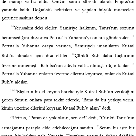
de inanıp vaftiz oldu. Ondan sonra sürekli olarak Filipus’un
yanında kaldı. Doğaüstü belirtileri ve yapılan büyük mucizeleri
görünce şaşkına döndü.
14
Yeruşalim’deki elçiler, Samiriye halkının, Tanrı’nın sözünü
15
benimsediğini duyunca Petrus’la Yuhanna’yı onlara gönderdiler.
Petrus’la Yuhanna oraya varınca, Samiriyeli imanlıların Kutsal
16
Ruh’u almaları için dua ettiler.
Çünkü Ruh daha hiçbirinin
17
üzerine inmemişti. Rab İsa’nın adıyla vaftiz olmuşlardı, o kadar.
Petrus’la Yuhanna onların üzerine ellerini koyunca, onlar da Kutsal
Ruh’u aldılar.
18-19
Elçilerin bu el koyma hareketiyle Kutsal Ruh’un verildiğini
gören Simun onlara para teklif ederek, “Bana da bu yetkiyi verin,
kimin üzerine ellerimi koysam Kutsal Ruh’u alsın” dedi.
20
Petrus, “Paran da yok olsun, sen de!” dedi, “Çünkü Tanrı’nın
21
armağanını parayla elde edebileceğini sandın.
Senin bu işte bir
payın, bir hakkın yok. Yüreğin, Tanrı’nın gözünde doğru değildir.