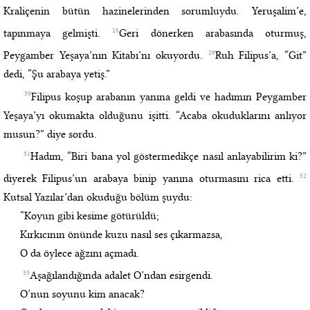
Kraliçenin bütün hazinelerinden sorumluydu. Yeruşalim’e,
28
tapınmaya gelmişti.
Geri dönerken arabasında oturmuş,
29
Peygamber Yeşaya’nın Kitabı’nı okuyordu.
Ruh Filipus’a, “Git”
dedi, “Şu arabaya yetiş.”
30
Filipus koşup arabanın yanına geldi ve hadımın Peygamber
Yeşaya’yı okumakta olduğunu işitti. “Acaba okuduklarını anlıyor
musun?” diye sordu.
31
Hadım, “Biri bana yol göstermedikçe nasıl anlayabilirim ki?”
32
diyerek Filipus’un arabaya binip yanına oturmasını rica etti.
Kutsal Yazılar’dan okuduğu bölüm şuydu:
“Koyun gibi kesime götürüldü;
Kırkıcının önünde kuzu nasıl ses çıkarmazsa,
O da öylece ağzını açmadı.
33
Aşağılandığında adalet O’ndan esirgendi.
O’nun soyunu kim anacak?