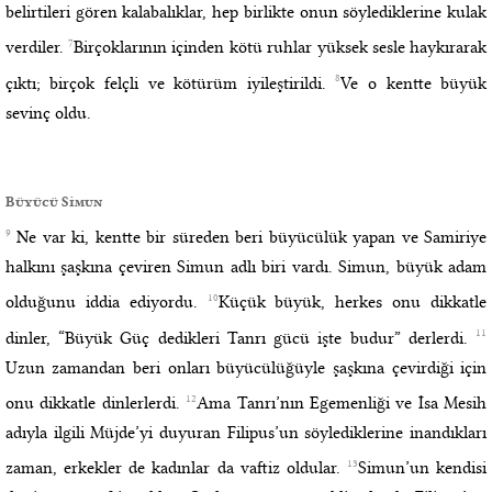
belirtileri gören kalabalıklar, hep birlikte onun söylediklerine kulak
7
verdiler.
Birçoklarının içinden kötü ruhlar yüksek sesle haykırarak
8
çıktı; birçok felçli ve kötürüm iyileştirildi.
Ve o kentte büyük
sevinç oldu.
Büyücü Simun
9
Ne var ki, kentte bir süreden beri büyücülük yapan ve Samiriye
halkını şaşkına çeviren Simun adlı biri vardı. Simun, büyük adam
10
olduğunu iddia ediyordu.
Küçük büyük, herkes onu dikkatle
11
dinler, “Büyük Güç dedikleri Tanrı gücü işte budur” derlerdi.
Uzun zamandan beri onları büyücülüğüyle şaşkına çevirdiği için
12
onu dikkatle dinlerlerdi.
Ama Tanrı’nın Egemenliği ve İsa Mesih
adıyla ilgili Müjde’yi duyuran Filipus’un söylediklerine inandıkları
13
zaman, erkekler de kadınlar da vaftiz oldular.
Simun’un kendisi