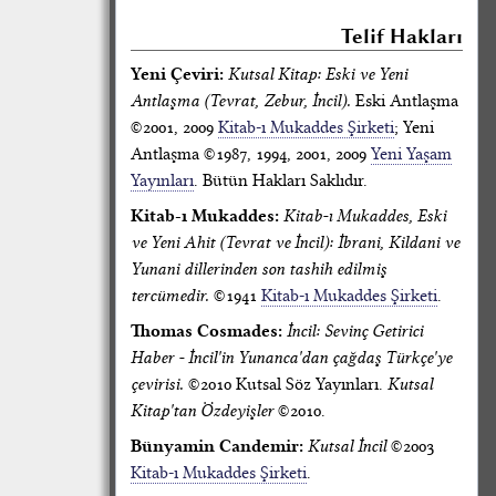
Telif Hakları
Yeni Çeviri:
Kutsal Kitap: Eski ve Yeni
Antlaşma (Tevrat, Zebur, İncil).
Eski Antlaşma
©2001, 2009
Kitab-ı Mukaddes Şirketi
; Yeni
Antlaşma ©1987, 1994, 2001, 2009
Yeni Yaşam
Yayınları
. Bütün Hakları Saklıdır.
Kitab-ı Mukaddes:
Kitab-ı Mukaddes, Eski
ve Yeni Ahit (Tevrat ve İncil): İbrani, Kildani ve
Yunani dillerinden son tashih edilmiş
tercümedir.
©1941
Kitab-ı Mukaddes Şirketi
.
Thomas Cosmades:
İncil: Sevinç Getirici
Haber - İncil'in Yunanca'dan çağdaş Türkçe'ye
çevirisi.
©2010 Kutsal Söz Yayınları.
Kutsal
Kitap'tan Özdeyişler
©2010.
Bünyamin Candemir:
Kutsal İncil
©2003
Kitab-ı Mukaddes Şirketi
.