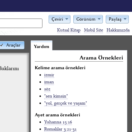
Çeviri
Görünüm
Paylaş
Kutsal Kitap
Mobil Site
Hakkımızda
Araçlar
Yardım
Arama Örnekleri
Kelime arama örnekleri
uklarını
izmir
iman
söz
"sen kimsin"
"yol, gerçek ve yaşam"
Ayet arama örnekleri
Yuhanna 15:16
Romalılar 3:21-31