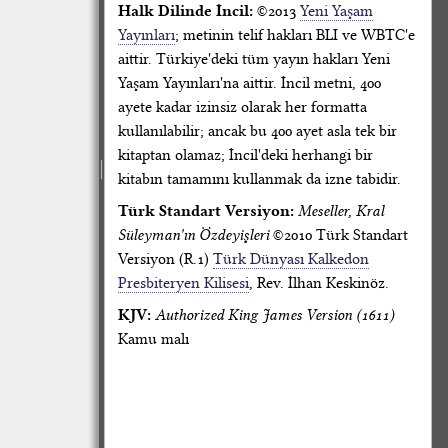
Halk Dilinde İncil:
©2013
Yeni Yaşam
Yayınları
; metinin telif hakları BLI ve WBTC'e
aittir. Türkiye'deki tüm yayın hakları Yeni
Yaşam Yayınları'na aittir. İncil metni, 400
ayete kadar izinsiz olarak her formatta
kullanılabilir; ancak bu 400 ayet asla tek bir
kitaptan olamaz; İncil'deki herhangi bir
kitabın tamamını kullanmak da izne tabidir.
Türk Standart Versiyon:
Meseller, Kral
Süleyman'ın Özdeyişleri
©2010 Türk Standart
Versiyon (R.1)
Türk Dünyası Kalkedon
Presbiteryen Kilisesi
, Rev. İlhan Keskinöz.
KJV:
Authorized King James Version (1611)
Kamu malı