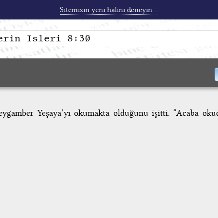
Sitemizin yeni halini deneyin...
eygamber Yeşaya’yı okumakta olduğunu işitti. “Acaba okud