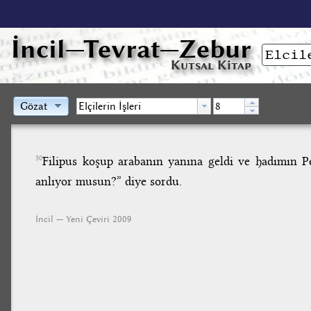
İncil
—Tevrat—Zebur
Kutsal Kitap
Gözat
Filipus koşup arabanın yanına geldi ve hadımın P
30
anlıyor musun?” diye sordu.
İncil — Yeni Çeviri 2009