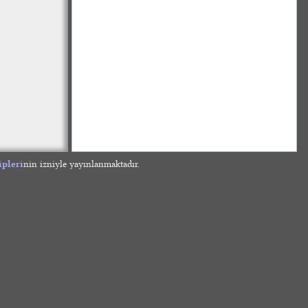
ipleri
nin izniyle yayınlanmaktadır.
»