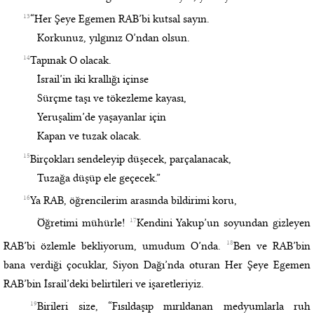
13
“Her Şeye Egemen RAB’bi kutsal sayın.
Korkunuz, yılgınız O’ndan olsun.
14
Tapınak O olacak.
İsrail’in iki krallığı içinse
Sürçme taşı ve tökezleme kayası,
Yeruşalim’de yaşayanlar için
Kapan ve tuzak olacak.
15
Birçokları sendeleyip düşecek, parçalanacak,
Tuzağa düşüp ele geçecek.”
16
Ya RAB, öğrencilerim arasında bildirimi koru,
17
Öğretimi mühürle!
Kendini Yakup’un soyundan gizleyen
18
RAB’bi özlemle bekliyorum, umudum O’nda.
Ben ve RAB’bin
bana verdiği çocuklar, Siyon Dağı’nda oturan Her Şeye Egemen
RAB’bin İsrail’deki belirtileri ve işaretleriyiz.
19
Birileri size, “Fısıldaşıp mırıldanan medyumlarla ruh