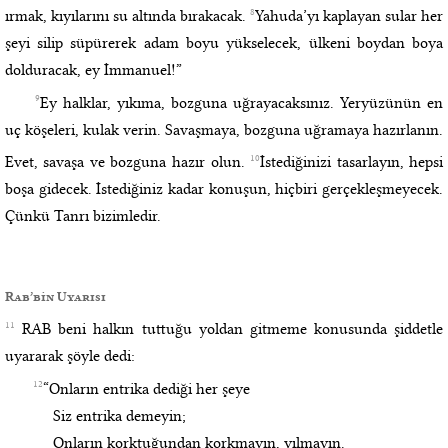
8
ırmak, kıyılarını su altında bırakacak.
Yahuda’yı kaplayan sular her
şeyi silip süpürerek adam boyu yükselecek, ülkeni boydan boya
dolduracak, ey İmmanuel!”
9
Ey halklar, yıkıma, bozguna uğrayacaksınız. Yeryüzünün en
uç köşeleri, kulak verin. Savaşmaya, bozguna uğramaya hazırlanın.
10
Evet, savaşa ve bozguna hazır olun.
İstediğinizi tasarlayın, hepsi
boşa gidecek. İstediğiniz kadar konuşun, hiçbiri gerçekleşmeyecek.
Çünkü Tanrı bizimledir.
Rab’bin Uyarısı
11
RAB beni halkın tuttuğu yoldan gitmeme konusunda şiddetle
uyararak şöyle dedi:
12
“Onların entrika dediği her şeye
Siz entrika demeyin;
Onların korktuğundan korkmayın, yılmayın.