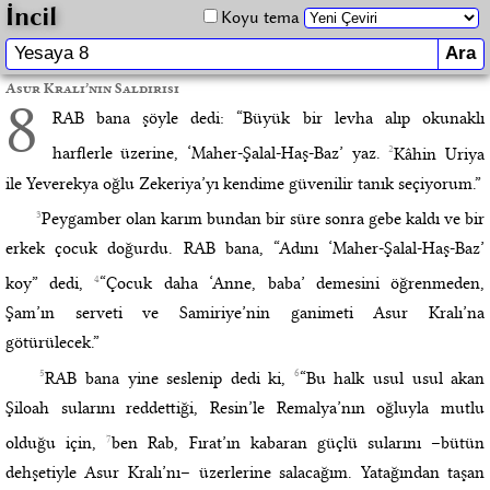
İncil
Koyu tema
Asur Kralı’nın Saldırısı
8
RAB bana şöyle dedi: “Büyük bir levha alıp okunaklı
2
harflerle üzerine, ‘Maher-Şalal-Haş-Baz’ yaz.
Kâhin Uriya
ile Yeverekya oğlu Zekeriya’yı kendime güvenilir tanık seçiyorum.”
3
Peygamber olan karım bundan bir süre sonra gebe kaldı ve bir
erkek çocuk doğurdu. RAB bana, “Adını ‘Maher-Şalal-Haş-Baz’
4
koy” dedi,
“Çocuk daha ‘Anne, baba’ demesini öğrenmeden,
Şam’ın serveti ve Samiriye’nin ganimeti Asur Kralı’na
götürülecek.”
5
6
RAB bana yine seslenip dedi ki,
“Bu halk usul usul akan
Şiloah sularını reddettiği, Resin’le Remalya’nın oğluyla mutlu
7
olduğu için,
ben Rab, Fırat’ın kabaran güçlü sularını –bütün
dehşetiyle Asur Kralı’nı– üzerlerine salacağım. Yatağından taşan