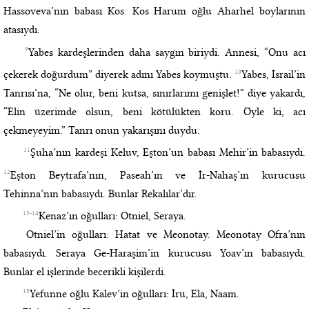
Hassoveva’nın babası Kos. Kos Harum oğlu Aharhel boylarının
atasıydı.
9
Yabes kardeşlerinden daha saygın biriydi. Annesi, “Onu acı
10
çekerek doğurdum” diyerek adını Yabes koymuştu.
Yabes, İsrail’in
Tanrısı’na, “Ne olur, beni kutsa, sınırlarımı genişlet!” diye yakardı,
“Elin üzerimde olsun, beni kötülükten koru. Öyle ki, acı
çekmeyeyim.” Tanrı onun yakarışını duydu.
11
Şuha’nın kardeşi Keluv, Eşton’un babası Mehir’in babasıydı.
12
Eşton Beytrafa’nın, Paseah’ın ve İr-Nahaş’ın kurucusu
Tehinna’nın babasıydı. Bunlar Rekalılar’dır.
13-14
Kenaz’ın oğulları: Otniel, Seraya.
Otniel’in oğulları: Hatat ve Meonotay. Meonotay Ofra’nın
babasıydı. Seraya Ge-Haraşim’in kurucusu Yoav’ın babasıydı.
Bunlar el işlerinde becerikli kişilerdi.
15
Yefunne oğlu Kalev’in oğulları: İru, Ela, Naam.