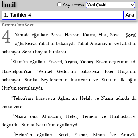
İncil
Koyu tema
Yahuda’nın Soyu
4
2
Yahuda oğulları: Peres, Hesron, Karmi, Hur, Şoval.
Şoval
oğlu Reaya Yahat’ın babasıydı. Yahat Ahumay’ın ve Lahat’ın
babasıydı. Soralı boylar bunlardı.
3
Etam’ın oğulları: Yizreel, Yişma, Yidbaş. Kızkardeşlerinin adı
4
Haselelponi’dir.
Penuel Gedor’un babasıydı. Ezer Huşa’nın
babasıydı. Bunlar Beytlehem’in kurucusu ve Efrat’ın ilk oğlu
Hur’un torunlarıydı.
5
Tekoa’nın kurucusu Aşhur’un Helah ve Naara adında iki
karısı vardı.
6
Naara ona Ahuzzam, Hefer, Temeni ve Haahaştari’yi
doğurdu. Bunlar Naara’nın oğullarıydı.
7
8
Helah’ın oğulları: Seret, Yishar, Etnan
ve Anuv’la