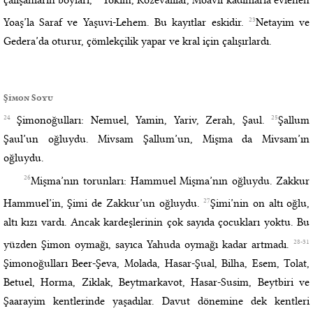
23
Yoaş’la Saraf ve Yaşuvi-Lehem. Bu kayıtlar eskidir.
Netayim ve
Gedera’da oturur, çömlekçilik yapar ve kral için çalışırlardı.
Şimon Soyu
24
25
Şimonoğulları: Nemuel, Yamin, Yariv, Zerah, Şaul.
Şallum
Şaul’un oğluydu. Mivsam Şallum’un, Mişma da Mivsam’ın
oğluydu.
26
Mişma’nın torunları: Hammuel Mişma’nın oğluydu. Zakkur
27
Hammuel’in, Şimi de Zakkur’un oğluydu.
Şimi’nin on altı oğlu,
altı kızı vardı. Ancak kardeşlerinin çok sayıda çocukları yoktu. Bu
28-31
yüzden Şimon oymağı, sayıca Yahuda oymağı kadar artmadı.
Şimonoğulları Beer-Şeva, Molada, Hasar-Şual, Bilha, Esem, Tolat,
Betuel, Horma, Ziklak, Beytmarkavot, Hasar-Susim, Beytbiri ve
Şaarayim kentlerinde yaşadılar. Davut dönemine dek kentleri