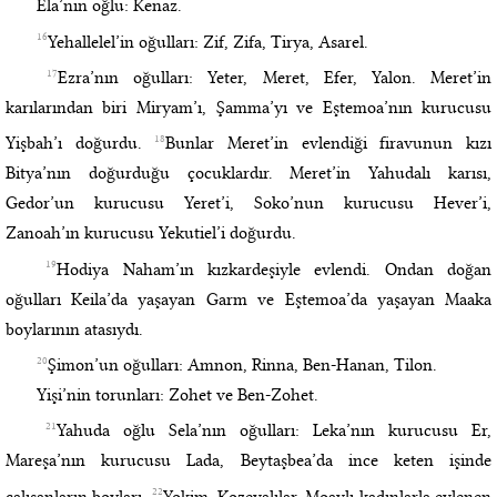
Ela’nın oğlu: Kenaz.
16
Yehallelel’in oğulları: Zif, Zifa, Tirya, Asarel.
17
Ezra’nın oğulları: Yeter, Meret, Efer, Yalon. Meret’in
karılarından biri Miryam’ı, Şamma’yı ve Eştemoa’nın kurucusu
18
Yişbah’ı doğurdu.
Bunlar Meret’in evlendiği firavunun kızı
Bitya’nın doğurduğu çocuklardır. Meret’in Yahudalı karısı,
Gedor’un kurucusu Yeret’i, Soko’nun kurucusu Hever’i,
Zanoah’ın kurucusu Yekutiel’i doğurdu.
19
Hodiya Naham’ın kızkardeşiyle evlendi. Ondan doğan
oğulları Keila’da yaşayan Garm ve Eştemoa’da yaşayan Maaka
boylarının atasıydı.
20
Şimon’un oğulları: Amnon, Rinna, Ben-Hanan, Tilon.
Yişi’nin torunları: Zohet ve Ben-Zohet.
21
Yahuda oğlu Sela’nın oğulları: Leka’nın kurucusu Er,
Mareşa’nın kurucusu Lada, Beytaşbea’da ince keten işinde
22
çalışanların boyları,
Yokim, Kozevalılar, Moavlı kadınlarla evlenen