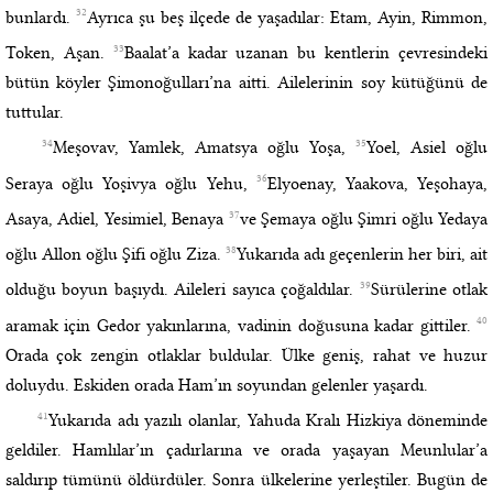
32
bunlardı.
Ayrıca şu beş ilçede de yaşadılar: Etam, Ayin, Rimmon,
33
Token, Aşan.
Baalat’a kadar uzanan bu kentlerin çevresindeki
bütün köyler Şimonoğulları’na aitti. Ailelerinin soy kütüğünü de
tuttular.
34
35
Meşovav, Yamlek, Amatsya oğlu Yoşa,
Yoel, Asiel oğlu
36
Seraya oğlu Yoşivya oğlu Yehu,
Elyoenay, Yaakova, Yeşohaya,
37
Asaya, Adiel, Yesimiel, Benaya
ve Şemaya oğlu Şimri oğlu Yedaya
38
oğlu Allon oğlu Şifi oğlu Ziza.
Yukarıda adı geçenlerin her biri, ait
39
olduğu boyun başıydı. Aileleri sayıca çoğaldılar.
Sürülerine otlak
40
aramak için Gedor yakınlarına, vadinin doğusuna kadar gittiler.
Orada çok zengin otlaklar buldular. Ülke geniş, rahat ve huzur
doluydu. Eskiden orada Ham’ın soyundan gelenler yaşardı.
41
Yukarıda adı yazılı olanlar, Yahuda Kralı Hizkiya döneminde
geldiler. Hamlılar’ın çadırlarına ve orada yaşayan Meunlular’a
saldırıp tümünü öldürdüler. Sonra ülkelerine yerleştiler. Bugün de