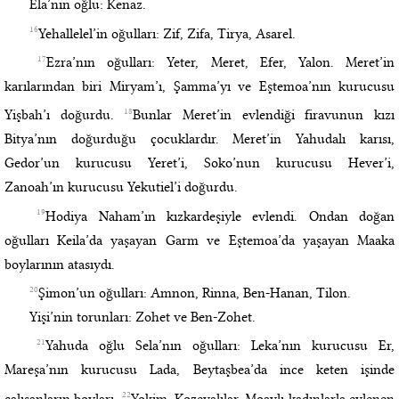
Ela’nın oğlu: Kenaz.
16
Yehallelel’in oğulları: Zif, Zifa, Tirya, Asarel.
17
Ezra’nın oğulları: Yeter, Meret, Efer, Yalon. Meret’in
karılarından biri Miryam’ı, Şamma’yı ve Eştemoa’nın kurucusu
18
Yişbah’ı doğurdu.
Bunlar Meret’in evlendiği firavunun kızı
Bitya’nın doğurduğu çocuklardır. Meret’in Yahudalı karısı,
Gedor’un kurucusu Yeret’i, Soko’nun kurucusu Hever’i,
Zanoah’ın kurucusu Yekutiel’i doğurdu.
19
Hodiya Naham’ın kızkardeşiyle evlendi. Ondan doğan
oğulları Keila’da yaşayan Garm ve Eştemoa’da yaşayan Maaka
boylarının atasıydı.
20
Şimon’un oğulları: Amnon, Rinna, Ben-Hanan, Tilon.
Yişi’nin torunları: Zohet ve Ben-Zohet.
21
Yahuda oğlu Sela’nın oğulları: Leka’nın kurucusu Er,
Mareşa’nın kurucusu Lada, Beytaşbea’da ince keten işinde
22
çalışanların boyları,
Yokim, Kozevalılar, Moavlı kadınlarla evlenen