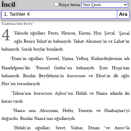
İncil
Koyu tema
Yahuda’nın Soyu
4
2
Yahuda oğulları: Peres, Hesron, Karmi, Hur, Şoval.
Şoval
oğlu Reaya Yahat’ın babasıydı. Yahat Ahumay’ın ve Lahat’ın
babasıydı. Soralı boylar bunlardı.
3
Etam’ın oğulları: Yizreel, Yişma, Yidbaş. Kızkardeşlerinin adı
4
Haselelponi’dir.
Penuel Gedor’un babasıydı. Ezer Huşa’nın
babasıydı. Bunlar Beytlehem’in kurucusu ve Efrat’ın ilk oğlu
Hur’un torunlarıydı.
5
Tekoa’nın kurucusu Aşhur’un Helah ve Naara adında iki
karısı vardı.
6
Naara ona Ahuzzam, Hefer, Temeni ve Haahaştari’yi
doğurdu. Bunlar Naara’nın oğullarıydı.
7
8
Helah’ın oğulları: Seret, Yishar, Etnan
ve Anuv’la