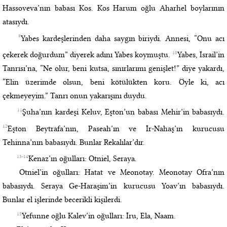
Hassoveva’nın babası Kos. Kos Harum oğlu Aharhel boylarının
atasıydı.
9
Yabes kardeşlerinden daha saygın biriydi. Annesi, “Onu acı
10
çekerek doğurdum” diyerek adını Yabes koymuştu.
Yabes, İsrail’in
Tanrısı’na, “Ne olur, beni kutsa, sınırlarımı genişlet!” diye yakardı,
“Elin üzerimde olsun, beni kötülükten koru. Öyle ki, acı
çekmeyeyim.” Tanrı onun yakarışını duydu.
11
Şuha’nın kardeşi Keluv, Eşton’un babası Mehir’in babasıydı.
12
Eşton Beytrafa’nın, Paseah’ın ve İr-Nahaş’ın kurucusu
Tehinna’nın babasıydı. Bunlar Rekalılar’dır.
13-14
Kenaz’ın oğulları: Otniel, Seraya.
Otniel’in oğulları: Hatat ve Meonotay. Meonotay Ofra’nın
babasıydı. Seraya Ge-Haraşim’in kurucusu Yoav’ın babasıydı.
Bunlar el işlerinde becerikli kişilerdi.
15
Yefunne oğlu Kalev’in oğulları: İru, Ela, Naam.