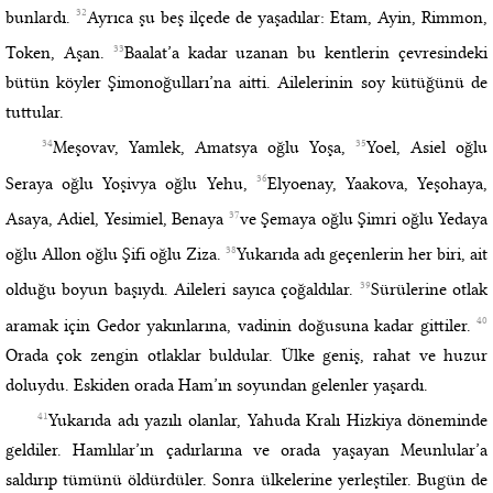
32
bunlardı.
Ayrıca şu beş ilçede de yaşadılar: Etam, Ayin, Rimmon,
33
Token, Aşan.
Baalat’a kadar uzanan bu kentlerin çevresindeki
bütün köyler Şimonoğulları’na aitti. Ailelerinin soy kütüğünü de
tuttular.
34
35
Meşovav, Yamlek, Amatsya oğlu Yoşa,
Yoel, Asiel oğlu
36
Seraya oğlu Yoşivya oğlu Yehu,
Elyoenay, Yaakova, Yeşohaya,
37
Asaya, Adiel, Yesimiel, Benaya
ve Şemaya oğlu Şimri oğlu Yedaya
38
oğlu Allon oğlu Şifi oğlu Ziza.
Yukarıda adı geçenlerin her biri, ait
39
olduğu boyun başıydı. Aileleri sayıca çoğaldılar.
Sürülerine otlak
40
aramak için Gedor yakınlarına, vadinin doğusuna kadar gittiler.
Orada çok zengin otlaklar buldular. Ülke geniş, rahat ve huzur
doluydu. Eskiden orada Ham’ın soyundan gelenler yaşardı.
41
Yukarıda adı yazılı olanlar, Yahuda Kralı Hizkiya döneminde
geldiler. Hamlılar’ın çadırlarına ve orada yaşayan Meunlular’a
saldırıp tümünü öldürdüler. Sonra ülkelerine yerleştiler. Bugün de