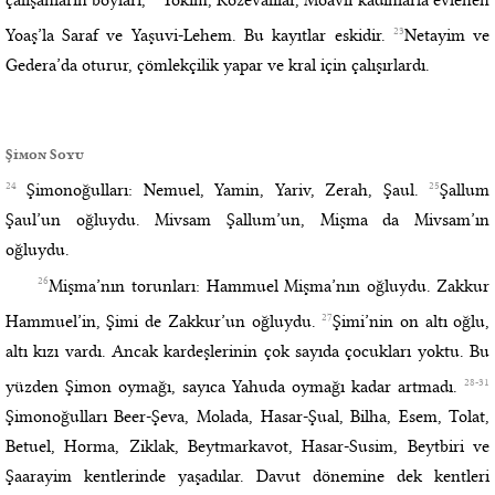
23
Yoaş’la Saraf ve Yaşuvi-Lehem. Bu kayıtlar eskidir.
Netayim ve
Gedera’da oturur, çömlekçilik yapar ve kral için çalışırlardı.
Şimon Soyu
24
25
Şimonoğulları: Nemuel, Yamin, Yariv, Zerah, Şaul.
Şallum
Şaul’un oğluydu. Mivsam Şallum’un, Mişma da Mivsam’ın
oğluydu.
26
Mişma’nın torunları: Hammuel Mişma’nın oğluydu. Zakkur
27
Hammuel’in, Şimi de Zakkur’un oğluydu.
Şimi’nin on altı oğlu,
altı kızı vardı. Ancak kardeşlerinin çok sayıda çocukları yoktu. Bu
28-31
yüzden Şimon oymağı, sayıca Yahuda oymağı kadar artmadı.
Şimonoğulları Beer-Şeva, Molada, Hasar-Şual, Bilha, Esem, Tolat,
Betuel, Horma, Ziklak, Beytmarkavot, Hasar-Susim, Beytbiri ve
Şaarayim kentlerinde yaşadılar. Davut dönemine dek kentleri