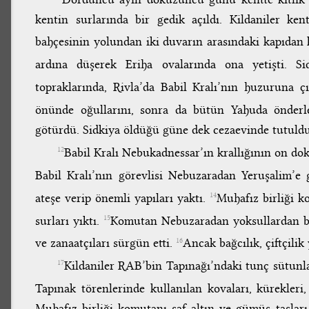
kentin surlarında bir gedik açıldı. Kildaniler ke
bahçesinin yolundan iki duvarın arasındaki kapıdan 
ardına düşerek Eriha ovalarında ona yetişti. S
topraklarında, Rivla’da Babil Kralı’nın huzuruna ç
önünde oğullarını, sonra da bütün Yahuda önderl
götürdü. Sidkiya öldüğü güne dek cezaevinde tutuldu
Babil Kralı Nebukadnessar’ın krallığının on do
12
Babil Kralı’nın görevlisi Nebuzaradan Yeruşalim’e 
ateşe verip önemli yapıları yaktı.
Muhafız birliği k
14
surları yıktı.
Komutan Nebuzaradan yoksullardan bazı
15
ve zanaatçıları sürgün etti.
Ancak bağcılık, çiftçilik
16
Kildaniler RAB’bin Tapınağı’ndaki tunç sütunlar
17
Tapınak törenlerinde kullanılan kovaları, kürekleri, 
Muhafız birliği komutanı saf altın ve gümüş tasları, 