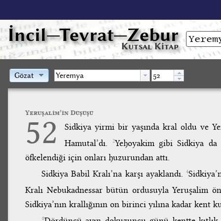
İncil
—Tevrat—Zebur
Kutsal Kitap
Gözat
Yeruşalim’in Düşüşü
52
Sidkiya yirmi bir yaşında kral oldu ve Ye
Hamutal’dı.
Yehoyakim gibi Sidkiya da
2
öfkelendiği için onları huzurundan attı.
Sidkiya Babil Kralı’na karşı ayaklandı.
Sidkiya’
4
Kralı Nebukadnessar bütün ordusuyla Yeruşalim önl
Sidkiya’nın krallığının on birinci yılına kadar kent k
Dördüncü ayın dokuzuncu günü kentte kıtlık 
6