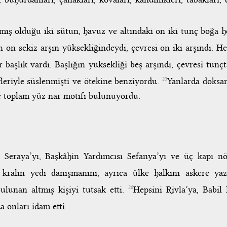
ış olduğu iki sütun, havuz ve altındaki on iki tunç boğa h
 on sekiz arşın yüksekliğindeydi, çevresi on iki arşındı. He
 başlık vardı. Başlığın yüksekliği beş arşındı, çevresi tunç
leriyle süslenmişti ve ötekine benziyordu.
Yanlarda doksan
23
de toplam yüz nar motifi bulunuyordu.
eraya’yı, Başkâhin Yardımcısı Sefanya’yı ve üç kapı nöb
 kralın yedi danışmanını, ayrıca ülke halkını askere ya
lunan altmış kişiyi tutsak etti.
Hepsini Rivla’ya, Babil 
26
a onları idam etti.