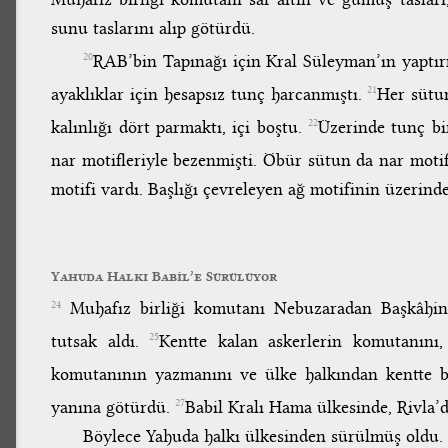
sunu taslarını alıp götürdü.
RAB’bin Tapınağı için Kral Süleyman’ın yaptırm
20
ayaklıklar için hesapsız tunç harcanmıştı.
Her sütun
21
kalınlığı dört parmaktı, içi boştu.
Üzerinde tunç bir
22
nar motifleriyle bezenmişti. Öbür sütun da nar motif
motifi vardı. Başlığı çevreleyen ağ motifinin üzerin
Yahuda Halkı Babil’e Sürülüyor
Muhafız birliği komutanı Nebuzaradan Başkâhin S
24
tutsak aldı.
Kentte kalan askerlerin komutanını,
25
komutanının yazmanını ve ülke halkından kentte bu
yanına götürdü.
Babil Kralı Hama ülkesinde, Rivla’d
27
Böylece Yahuda halkı ülkesinden sürülmüş oldu.