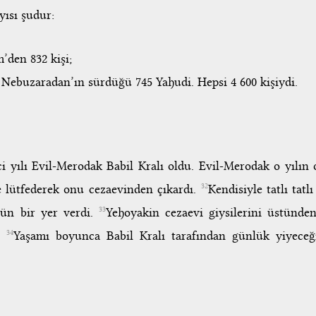
ısı şudur:
’den 832 kişi;
 Nebuzaradan’ın sürdüğü 745 Yahudi. Hepsi 4 600 kişiydi.
 yılı Evil-Merodak Babil Kralı oldu. Evil-Merodak o yılın 
e lütfederek onu cezaevinden çıkardı.
Kendisiyle tatlı tatl
32
tün bir yer verdi.
Yehoyakin cezaevi giysilerini üstünden
33
ı.
Yaşamı boyunca Babil Kralı tarafından günlük yiyeceği
34