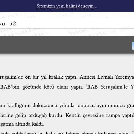
Sitemizin yeni halini deneyin...
ruşalim’de on bir yıl krallık yaptı. Annesi Livnalı Yeremya
 RAB’bin gözünde kötü olanı yaptı.
RAB Yeruşalim’le Y
3
nın krallığının dokuzuncu yılında, onuncu ayın onuncu gü
erine gelip ordugah kurdu. Kentin çevresine rampa yaptı
uşatma altında kaldı.
öyle şiddetlendi ki, halk bir lokma ekmek bulamaz oldu.
7