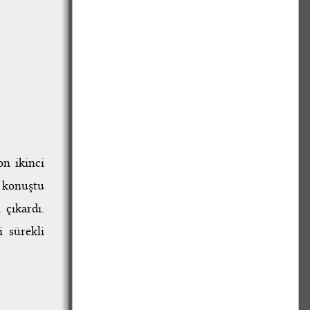
on ikinci
ı konuştu
 çıkardı.
 sürekli