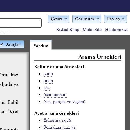
Çeviri
Görünüm
Paylaş
Kutsal Kitap
Mobil Site
Hakkımızda
Araçlar
Yardım
Arama Örnekleri
Kelime arama örnekleri
izmir
’nın kızı
iman
ahuda’ya
söz
"sen kimsin"
"yol, gerçek ve yaşam"
nü, Babil
lar.
Kral
5
Ayet arama örnekleri
Yuhanna 15:16
Romalılar 3:21-31
Sonunda