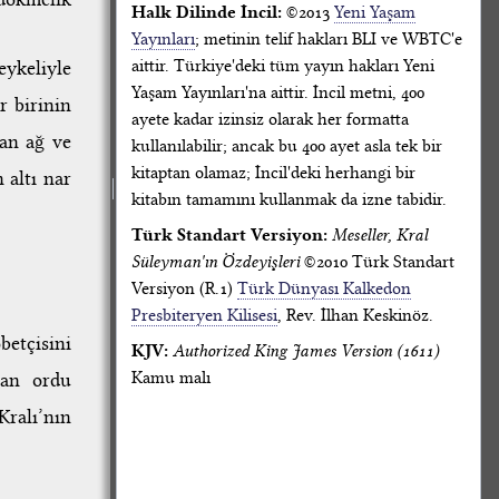
Halk Dilinde İncil:
©2013
Yeni Yaşam
Yayınları
; metinin telif hakları BLI ve WBTC'e
aittir. Türkiye'deki tüm yayın hakları Yeni
eykeliyle
Yaşam Yayınları'na aittir. İncil metni, 400
r birinin
ayete kadar izinsiz olarak her formatta
tan ağ ve
kullanılabilir; ancak bu 400 ayet asla tek bir
kitaptan olamaz; İncil'deki herhangi bir
 altı nar
kitabın tamamını kullanmak da izne tabidir.
Türk Standart Versiyon:
Meseller, Kral
Süleyman'ın Özdeyişleri
©2010 Türk Standart
Versiyon (R.1)
Türk Dünyası Kalkedon
Presbiteryen Kilisesi
, Rev. İlhan Keskinöz.
etçisini
KJV:
Authorized King James Version (1611)
Kamu malı
zan ordu
Kralı’nın