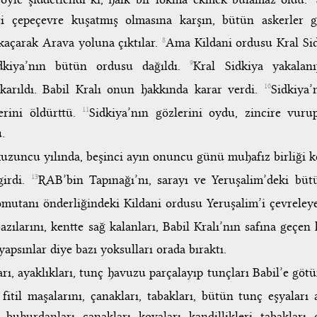
nti çepeçevre kuşatmış olmasına karşın, bütün askerler g
kaçarak Arava yoluna çıktılar.
Ama Kildani ordusu Kral Si
8
idkiya’nın bütün ordusu dağıldı.
Kral Sidkiya yakala
9
ıkarıldı. Babil Kralı onun hakkında karar verdi.
Sidkiya’
10
erini öldürttü.
Sidkiya’nın gözlerini oydu, zincire vuru
11
.
kuzuncu yılında, beşinci ayın onuncu günü muhafız birliği 
girdi.
RAB’bin Tapınağı’nı, sarayı ve Yeruşalim’deki büt
13
omutanı önderliğindeki Kildani ordusu Yeruşalim’i çevrele
larını, kentte sağ kalanları, Babil Kralı’nın safına geçen 
 yapsınlar diye bazı yoksulları orada bıraktı.
ı, ayaklıkları, tunç havuzu parçalayıp tunçları Babil’e göt
fitil maşalarını, çanakları, tabakları, bütün tunç eşyaları 
buhurdanları, çanakları, kovaları, kandillikleri, tabakları,