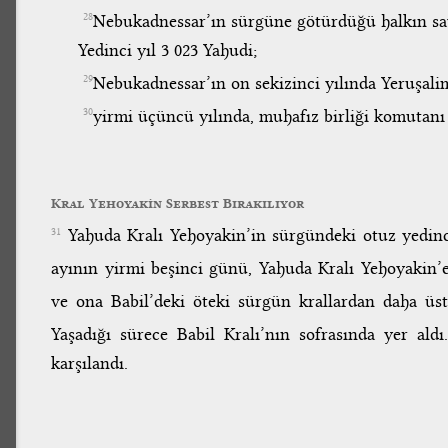
Nebukadnessar’ın sürgüne götürdüğü halkın say
28
Yedinci yıl 3 023 Yahudi;
Nebukadnessar’ın on sekizinci yılında Yeruşalim
29
yirmi üçüncü yılında, muhafız birliği komutanı
30
Kral Yehoyakin Serbest Bırakılıyor
Yahuda Kralı Yehoyakin’in sürgündeki otuz yedinci
31
ayının yirmi beşinci günü, Yahuda Kralı Yehoyakin’
ve ona Babil’deki öteki sürgün krallardan daha üs
Yaşadığı sürece Babil Kralı’nın sofrasında yer ald
karşılandı.