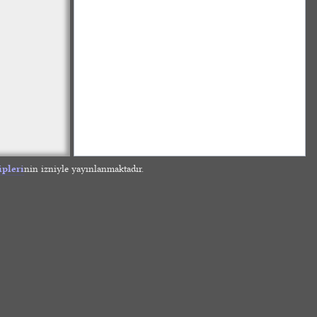
ipleri
nin izniyle yayınlanmaktadır.
»