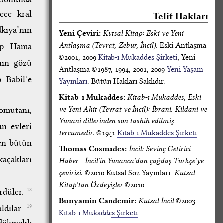
ece kral
Telif Hakları
dkiya’nın
Yeni Çeviri:
Kutsal Kitap: Eski ve Yeni
Antlaşma (Tevrat, Zebur, İncil).
Eski Antlaşma
nıp Hama
©2001, 2009
Kitab-ı Mukaddes Şirketi
; Yeni
nın gözü
Antlaşma ©1987, 1994, 2001, 2009
Yeni Yaşam
p Babil’e
Yayınları
. Bütün Hakları Saklıdır.
Kitab-ı Mukaddes:
Kitab-ı Mukaddes, Eski
ve Yeni Ahit (Tevrat ve İncil): İbrani, Kildani ve
komutanı,
Yunani dillerinden son tashih edilmiş
ün evleri
tercümedir.
©1941
Kitab-ı Mukaddes Şirketi
.
yen bütün
Thomas Cosmades:
İncil: Sevinç Getirici
kaçakları
Haber - İncil'in Yunanca'dan çağdaş Türkçe'ye
çevirisi.
©2010 Kutsal Söz Yayınları.
Kutsal
Kitap'tan Özdeyişler
©2010.
ürdüler.
18
Bünyamin Candemir:
Kutsal İncil
©2003
aldılar.
19
Kitab-ı Mukaddes Şirketi
.
 dökmelik