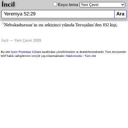
İncil
Koyu tema
29
Nebukadnessar’ın on sekizinci yılında Yeruşalim’den 832 kişi;
İncil — Yeni Çeviri 2009
Bu site
İzmir Protestan Kilisesi
tarafından yöneltilmekte ve desteklenmektedir. Tüm tercümeler
telif hakkı sahiplerinin izniyle yayınlanmaktadır.
Hakkımızda
-
Tüm site