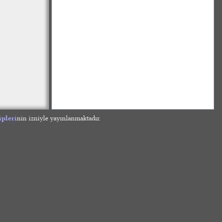
ipleri
nin izniyle yayınlanmaktadır.
»