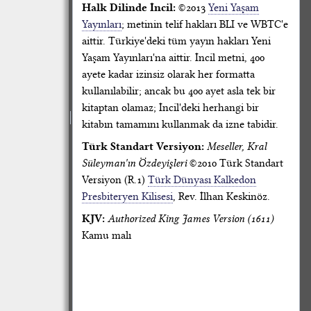
Halk Dilinde İncil:
©2013
Yeni Yaşam
Yayınları
; metinin telif hakları BLI ve WBTC'e
aittir. Türkiye'deki tüm yayın hakları Yeni
Yaşam Yayınları'na aittir. İncil metni, 400
ayete kadar izinsiz olarak her formatta
kullanılabilir; ancak bu 400 ayet asla tek bir
kitaptan olamaz; İncil'deki herhangi bir
kitabın tamamını kullanmak da izne tabidir.
Türk Standart Versiyon:
Meseller, Kral
Süleyman'ın Özdeyişleri
©2010 Türk Standart
Versiyon (R.1)
Türk Dünyası Kalkedon
Presbiteryen Kilisesi
, Rev. İlhan Keskinöz.
KJV:
Authorized King James Version (1611)
Kamu malı