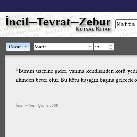
İncil
—Tevrat—Zebur
Kutsal Kitap
Gözat
Bunun üzerine gider, yanına kendisinden kötü yedi 
45
ilkinden beter olur. Bu kötü kuşağın başına gelecek o
İncil — Yeni Çeviri 2009