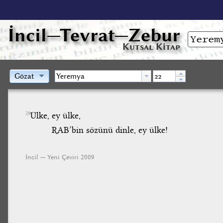
İncil
—Tevrat—Zebur
Kutsal Kitap
Gözat
Ülke, ey ülke,
29
RAB’bin sözünü dinle, ey ülke!
İncil — Yeni Çeviri 2009