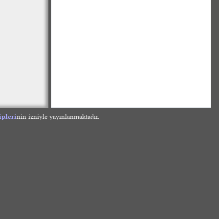
ipleri
nin izniyle yayınlanmaktadır.
»