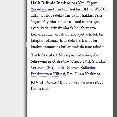
Halk Dilinde İncil:
©2013
Yeni Yaşam
Yayınları
; metinin telif hakları BLI ve WBTC'e
aittir. Türkiye'deki tüm yayın hakları Yeni
Yaşam Yayınları'na aittir. İncil metni, 400
ayete kadar izinsiz olarak her formatta
kullanılabilir; ancak bu 400 ayet asla tek bir
kitaptan olamaz; İncil'deki herhangi bir
kitabın tamamını kullanmak da izne tabidir.
Türk Standart Versiyon:
Meseller, Kral
Süleyman'ın Özdeyişleri
©2010 Türk Standart
Versiyon (R.1)
Türk Dünyası Kalkedon
Presbiteryen Kilisesi
, Rev. İlhan Keskinöz.
KJV:
Authorized King James Version (1611)
Kamu malı