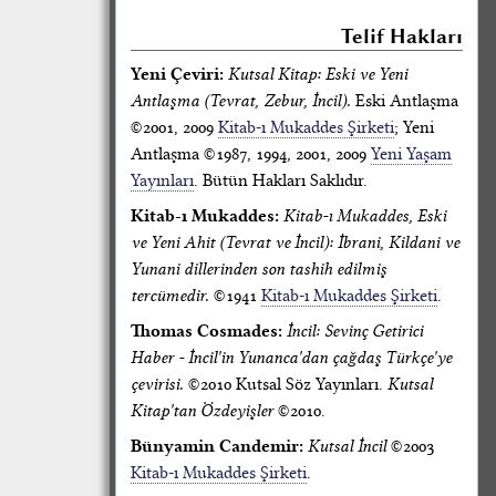
Telif Hakları
Yeni Çeviri:
Kutsal Kitap: Eski ve Yeni
Antlaşma (Tevrat, Zebur, İncil).
Eski Antlaşma
©2001, 2009
Kitab-ı Mukaddes Şirketi
; Yeni
Antlaşma ©1987, 1994, 2001, 2009
Yeni Yaşam
Yayınları
. Bütün Hakları Saklıdır.
Kitab-ı Mukaddes:
Kitab-ı Mukaddes, Eski
ve Yeni Ahit (Tevrat ve İncil): İbrani, Kildani ve
Yunani dillerinden son tashih edilmiş
tercümedir.
©1941
Kitab-ı Mukaddes Şirketi
.
Thomas Cosmades:
İncil: Sevinç Getirici
Haber - İncil'in Yunanca'dan çağdaş Türkçe'ye
çevirisi.
©2010 Kutsal Söz Yayınları.
Kutsal
Kitap'tan Özdeyişler
©2010.
Bünyamin Candemir:
Kutsal İncil
©2003
Kitab-ı Mukaddes Şirketi
.