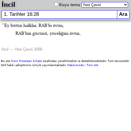
İncil
Koyu tema
28
Ey bütün halklar, RAB’bi övün,
RAB’bin gücünü, yüceliğini övün,
İncil — Yeni Çeviri 2009
Bu site
İzmir Protestan Kilisesi
tarafından yöneltilmekte ve desteklenmektedir. Tüm tercümeler
telif hakkı sahiplerinin izniyle yayınlanmaktadır.
Hakkımızda
-
Tüm site