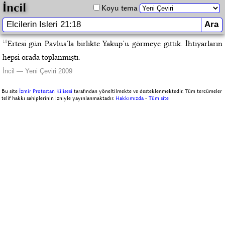
İncil
Koyu tema
18
Ertesi gün Pavlus’la birlikte Yakup’u görmeye gittik. İhtiyarların
hepsi orada toplanmıştı.
İncil — Yeni Çeviri 2009
Bu site
İzmir Protestan Kilisesi
tarafından yöneltilmekte ve desteklenmektedir. Tüm tercümeler
telif hakkı sahiplerinin izniyle yayınlanmaktadır.
Hakkımızda
-
Tüm site