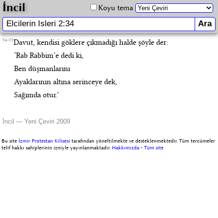
İncil
Koyu tema
34-35
Davut, kendisi göklere çıkmadığı halde şöyle der:
‘Rab Rabbim’e dedi ki,
Ben düşmanlarını
Ayaklarının altına serinceye dek,
Sağımda otur.’
İncil — Yeni Çeviri 2009
Bu site
İzmir Protestan Kilisesi
tarafından yöneltilmekte ve desteklenmektedir. Tüm tercümeler
telif hakkı sahiplerinin izniyle yayınlanmaktadır.
Hakkımızda
-
Tüm site