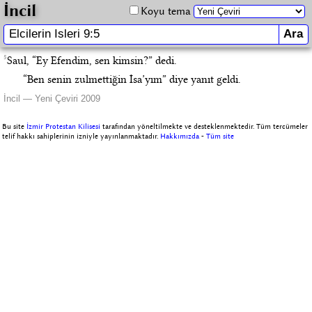
İncil
Koyu tema
5
Saul, “Ey Efendim, sen kimsin?” dedi.
“Ben senin zulmettiğin İsa’yım” diye yanıt geldi.
İncil — Yeni Çeviri 2009
Bu site
İzmir Protestan Kilisesi
tarafından yöneltilmekte ve desteklenmektedir. Tüm tercümeler
telif hakkı sahiplerinin izniyle yayınlanmaktadır.
Hakkımızda
-
Tüm site