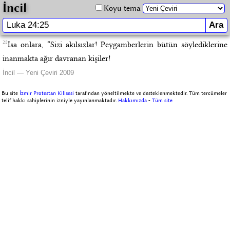
İncil
Koyu tema
25
İsa onlara, “Sizi akılsızlar! Peygamberlerin bütün söylediklerine
inanmakta ağır davranan kişiler!
İncil — Yeni Çeviri 2009
Bu site
İzmir Protestan Kilisesi
tarafından yöneltilmekte ve desteklenmektedir. Tüm tercümeler
telif hakkı sahiplerinin izniyle yayınlanmaktadır.
Hakkımızda
-
Tüm site