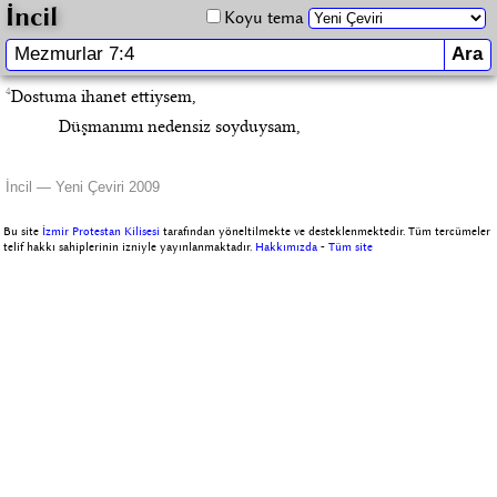
İncil
Koyu tema
4
Dostuma ihanet ettiysem,
Düşmanımı nedensiz soyduysam,
İncil — Yeni Çeviri 2009
Bu site
İzmir Protestan Kilisesi
tarafından yöneltilmekte ve desteklenmektedir. Tüm tercümeler
telif hakkı sahiplerinin izniyle yayınlanmaktadır.
Hakkımızda
-
Tüm site