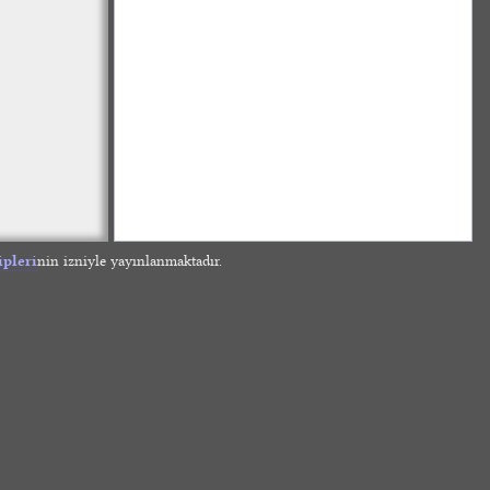
ipleri
nin izniyle yayınlanmaktadır.
»