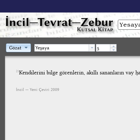
İncil
—Tevrat—Zebur
Kutsal Kitap
Gözat
Kendilerini bilge görenlerin, akıllı sananların vay ha
21
İncil — Yeni Çeviri 2009