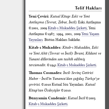
Telif Hakları
Yeni Çeviri:
Kutsal Kitap: Eski ve Yeni
Antlaşma (Tevrat, Zebur, İncil).
Eski Antlaşma
©2001, 2009
Kitab-ı Mukaddes Şirketi
; Yeni
Antlaşma ©1987, 1994, 2001, 2009
Yeni Yaşam
Yayınları
. Bütün Hakları Saklıdır.
Kitab-ı Mukaddes:
Kitab-ı Mukaddes, Eski
ve Yeni Ahit (Tevrat ve İncil): İbrani, Kildani ve
Yunani dillerinden son tashih edilmiş
tercümedir.
©1941
Kitab-ı Mukaddes Şirketi
.
Thomas Cosmades:
İncil: Sevinç Getirici
Haber - İncil'in Yunanca'dan çağdaş Türkçe'ye
çevirisi.
©2010 Kutsal Söz Yayınları.
Kutsal
Kitap'tan Özdeyişler
©2010.
Bünyamin Candemir:
Kutsal İncil
©2003
Kitab-ı Mukaddes Şirketi
.