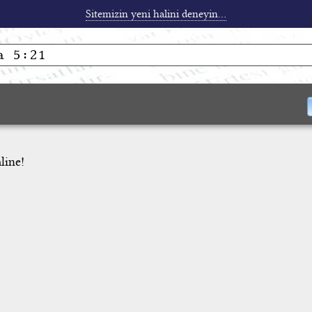
Sitemizin yeni halini deneyin...
line!