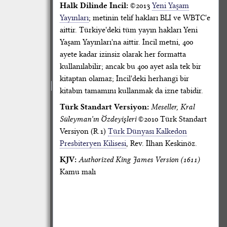
Halk Dilinde İncil:
©2013
Yeni Yaşam
Yayınları
; metinin telif hakları BLI ve WBTC'e
aittir. Türkiye'deki tüm yayın hakları Yeni
Yaşam Yayınları'na aittir. İncil metni, 400
ayete kadar izinsiz olarak her formatta
kullanılabilir; ancak bu 400 ayet asla tek bir
kitaptan olamaz; İncil'deki herhangi bir
kitabın tamamını kullanmak da izne tabidir.
Türk Standart Versiyon:
Meseller, Kral
Süleyman'ın Özdeyişleri
©2010 Türk Standart
Versiyon (R.1)
Türk Dünyası Kalkedon
Presbiteryen Kilisesi
, Rev. İlhan Keskinöz.
KJV:
Authorized King James Version (1611)
Kamu malı