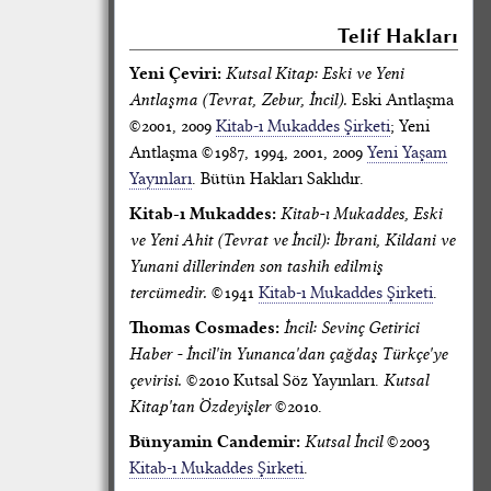
Telif Hakları
Yeni Çeviri:
Kutsal Kitap: Eski ve Yeni
Antlaşma (Tevrat, Zebur, İncil).
Eski Antlaşma
©2001, 2009
Kitab-ı Mukaddes Şirketi
; Yeni
Antlaşma ©1987, 1994, 2001, 2009
Yeni Yaşam
Yayınları
. Bütün Hakları Saklıdır.
Kitab-ı Mukaddes:
Kitab-ı Mukaddes, Eski
ve Yeni Ahit (Tevrat ve İncil): İbrani, Kildani ve
Yunani dillerinden son tashih edilmiş
tercümedir.
©1941
Kitab-ı Mukaddes Şirketi
.
Thomas Cosmades:
İncil: Sevinç Getirici
Haber - İncil'in Yunanca'dan çağdaş Türkçe'ye
çevirisi.
©2010 Kutsal Söz Yayınları.
Kutsal
Kitap'tan Özdeyişler
©2010.
Bünyamin Candemir:
Kutsal İncil
©2003
Kitab-ı Mukaddes Şirketi
.