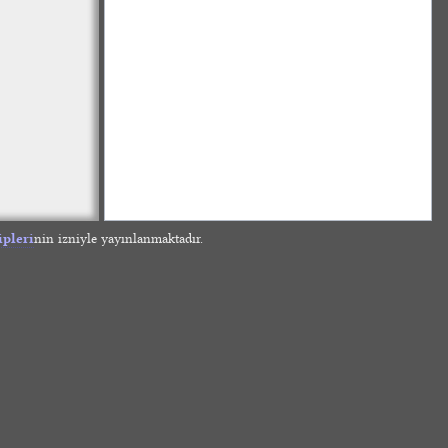
ipleri
nin izniyle yayınlanmaktadır.
»