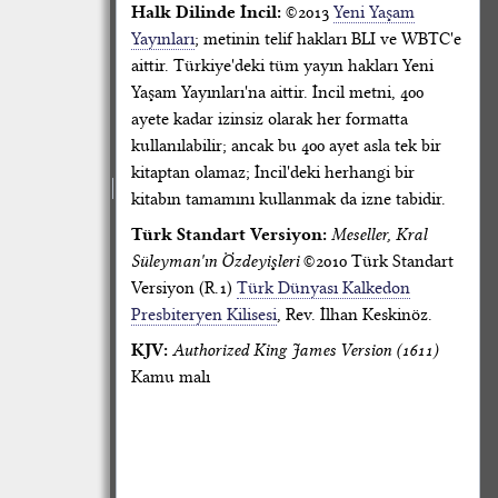
Halk Dilinde İncil:
©2013
Yeni Yaşam
Yayınları
; metinin telif hakları BLI ve WBTC'e
aittir. Türkiye'deki tüm yayın hakları Yeni
Yaşam Yayınları'na aittir. İncil metni, 400
ayete kadar izinsiz olarak her formatta
kullanılabilir; ancak bu 400 ayet asla tek bir
kitaptan olamaz; İncil'deki herhangi bir
kitabın tamamını kullanmak da izne tabidir.
Türk Standart Versiyon:
Meseller, Kral
Süleyman'ın Özdeyişleri
©2010 Türk Standart
Versiyon (R.1)
Türk Dünyası Kalkedon
Presbiteryen Kilisesi
, Rev. İlhan Keskinöz.
KJV:
Authorized King James Version (1611)
Kamu malı