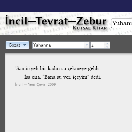
İncil
—Tevrat—Zebur
Kutsal Kitap
Gözat
Samiriyeli bir kadın su çekmeye geldi.
7
İsa ona, “Bana su ver, içeyim” dedi.
İncil — Yeni Çeviri 2009