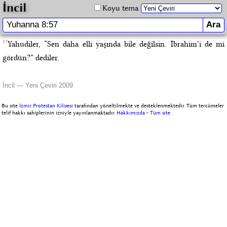
İncil
Koyu tema
57
Yahudiler, “Sen daha elli yaşında bile değilsin. İbrahim’i de mi
gördün?” dediler.
İncil — Yeni Çeviri 2009
Bu site
İzmir Protestan Kilisesi
tarafından yöneltilmekte ve desteklenmektedir. Tüm tercümeler
telif hakkı sahiplerinin izniyle yayınlanmaktadır.
Hakkımızda
-
Tüm site