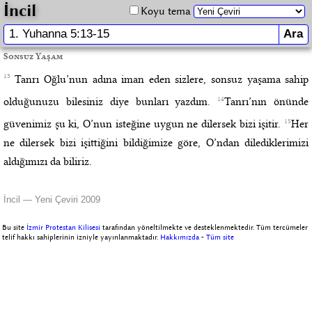
İncil
Koyu tema
Sonsuz Yaşam
13
Tanrı Oğlu’nun adına iman eden sizlere, sonsuz yaşama sahip
14
olduğunuzu bilesiniz diye bunları yazdım.
Tanrı’nın önünde
15
güvenimiz şu ki, O’nun isteğine uygun ne dilersek bizi işitir.
Her
ne dilersek bizi işittiğini bildiğimize göre, O’ndan dilediklerimizi
aldığımızı da biliriz.
İncil — Yeni Çeviri 2009
Bu site
İzmir Protestan Kilisesi
tarafından yöneltilmekte ve desteklenmektedir. Tüm tercümeler
telif hakkı sahiplerinin izniyle yayınlanmaktadır.
Hakkımızda
-
Tüm site