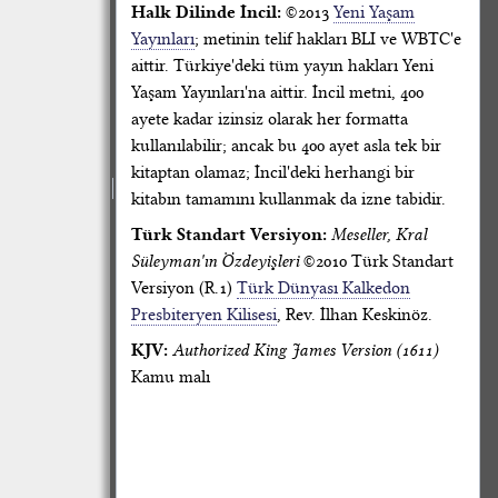
Halk Dilinde İncil:
©2013
Yeni Yaşam
Yayınları
; metinin telif hakları BLI ve WBTC'e
aittir. Türkiye'deki tüm yayın hakları Yeni
Yaşam Yayınları'na aittir. İncil metni, 400
ayete kadar izinsiz olarak her formatta
kullanılabilir; ancak bu 400 ayet asla tek bir
kitaptan olamaz; İncil'deki herhangi bir
kitabın tamamını kullanmak da izne tabidir.
Türk Standart Versiyon:
Meseller, Kral
Süleyman'ın Özdeyişleri
©2010 Türk Standart
Versiyon (R.1)
Türk Dünyası Kalkedon
Presbiteryen Kilisesi
, Rev. İlhan Keskinöz.
KJV:
Authorized King James Version (1611)
Kamu malı