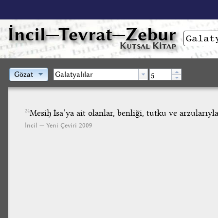
İncil
—Tevrat—Zebur
Kutsal Kitap
Gözat
Mesih İsa’ya ait olanlar, benliği, tutku ve arzularıyl
24
İncil — Yeni Çeviri 2009