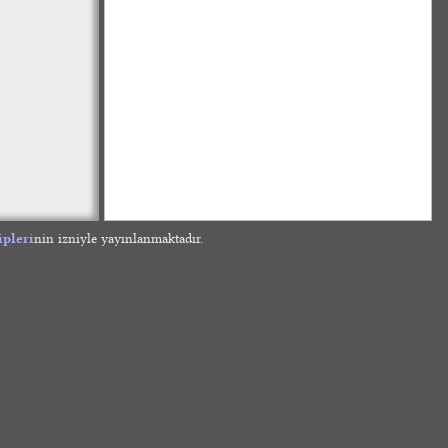
ipleri
nin izniyle yayınlanmaktadır.
»