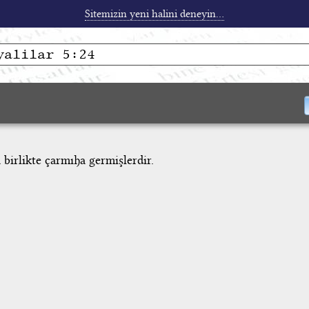
Sitemizin yeni halini deneyin...
a birlikte çarmıha germişlerdir.