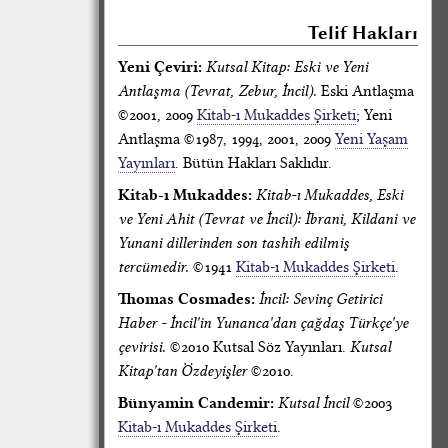
Telif Hakları
Yeni Çeviri:
Kutsal Kitap: Eski ve Yeni
Antlaşma (Tevrat, Zebur, İncil).
Eski Antlaşma
©2001, 2009
Kitab-ı Mukaddes Şirketi
; Yeni
Antlaşma ©1987, 1994, 2001, 2009
Yeni Yaşam
Yayınları
. Bütün Hakları Saklıdır.
Kitab-ı Mukaddes:
Kitab-ı Mukaddes, Eski
ve Yeni Ahit (Tevrat ve İncil): İbrani, Kildani ve
Yunani dillerinden son tashih edilmiş
tercümedir.
©1941
Kitab-ı Mukaddes Şirketi
.
Thomas Cosmades:
İncil: Sevinç Getirici
Haber - İncil'in Yunanca'dan çağdaş Türkçe'ye
çevirisi.
©2010 Kutsal Söz Yayınları.
Kutsal
Kitap'tan Özdeyişler
©2010.
Bünyamin Candemir:
Kutsal İncil
©2003
Kitab-ı Mukaddes Şirketi
.